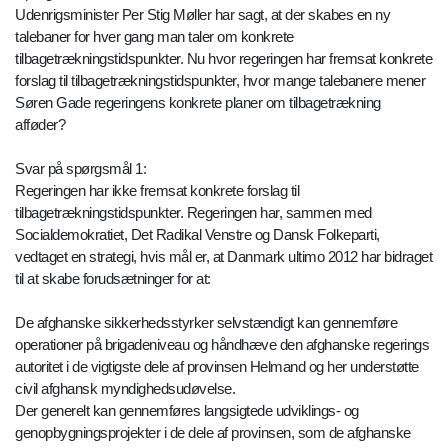
Udenrigsminister Per Stig Møller har sagt, at der skabes en ny
talebaner for hver gang man taler om konkrete
tilbagetrækningstidspunkter. Nu hvor regeringen har fremsat konkrete
forslag til tilbagetrækningstidspunkter, hvor mange talebanere mener
Søren Gade regeringens konkrete planer om tilbagetrækning
afføder?
Svar på spørgsmål 1:
Regeringen har ikke fremsat konkrete forslag til
tilbagetrækningstidspunkter. Regeringen har, sammen med
Socialdemokratiet, Det Radikal Venstre og Dansk Folkeparti,
vedtaget en strategi, hvis mål er, at Danmark ultimo 2012 har bidraget
til at skabe forudsætninger for at:
De afghanske sikkerhedsstyrker selvstændigt kan gennemføre
operationer på brigadeniveau og håndhæve den afghanske regerings
autoritet i de vigtigste dele af provinsen Helmand og her understøtte
civil afghansk myndighedsudøvelse.
Der generelt kan gennemføres langsigtede udviklings- og
genopbygningsprojekter i de dele af provinsen, som de afghanske