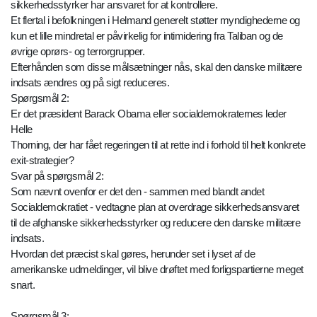
sikkerhedsstyrker har ansvaret for at kontrollere.
Et flertal i befolkningen i Helmand generelt støtter myndighederne og
kun et lille mindretal er påvirkelig for intimidering fra Taliban og de
øvrige oprørs- og terrorgrupper.
Efterhånden som disse målsætninger nås, skal den danske militære
indsats ændres og på sigt reduceres.
Spørgsmål 2:
Er det præsident Barack Obama eller socialdemokraternes leder
Helle
Thorning, der har fået regeringen til at rette ind i forhold til helt konkrete
exit-strategier?
Svar på spørgsmål 2:
Som nævnt ovenfor er det den - sammen med blandt andet
Socialdemokratiet - vedtagne plan at overdrage sikkerhedsansvaret
til de afghanske sikkerhedsstyrker og reducere den danske militære
indsats.
Hvordan det præcist skal gøres, herunder set i lyset af de
amerikanske udmeldinger, vil blive drøftet med forligspartierne meget
snart.
Spørgsmål 3: