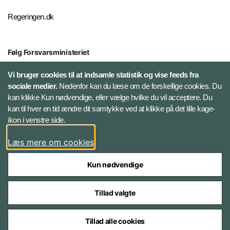
Regeringen.dk
Følg Forsvarsministeriet
X
Vi bruger cookies til at indsamle statistik og vise feeds fra
sociale medier.
Nedenfor kan du læse om de forskellige cookies. Du
kan klikke Kun nødvendige, eller vælge hvilke du vil acceptere. Du
LinkedIn
kan til hver en tid ændre dit samtykke ved at klikke på det lille kage-
ikon i venstre side.
Instagram
Læs mere om cookies
Kun nødvendige
Tillad valgte
Styrelser og myndigheder under Forsvarsministeriet
Tillad alle cookies