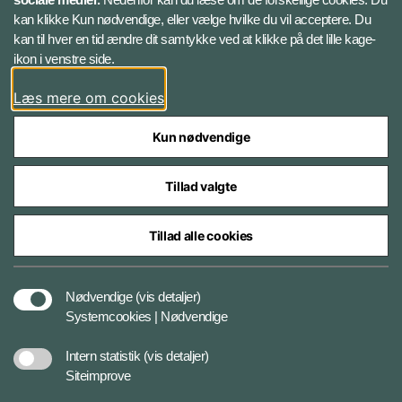
kan klikke Kun nødvendige, eller vælge hvilke du vil acceptere. Du
LinkedIn
kan til hver en tid ændre dit samtykke ved at klikke på det lille kage-
ikon i venstre side.
Instagram
Læs mere om cookies
Kun nødvendige
Tillad valgte
Styrelser og myndigheder under Forsvarsministeriet
Tillad alle cookies
Cookies
Nødvendige
(vis detaljer)
Systemcookies | Nødvendige
Tilgængelighedserklæring
Intern statistik
(vis detaljer)
Siteimprove
Databeskyttelse