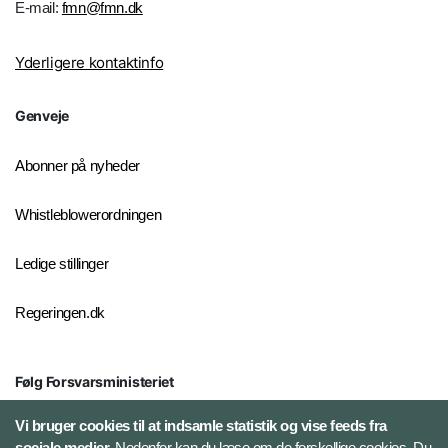
E-mail:
fmn@fmn.dk
Yderligere kontaktinfo
Genveje
Abonner på nyheder
Whistleblowerordningen
Ledige stillinger
Regeringen.dk
Følg Forsvarsministeriet
X
Vi bruger cookies til at indsamle statistik og vise feeds fra
sociale medier.
Nedenfor kan du læse om de forskellige cookies. Du