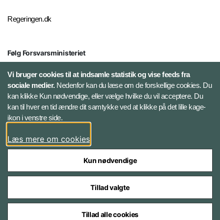
Regeringen.dk
Følg Forsvarsministeriet
X
Vi bruger cookies til at indsamle statistik og vise feeds fra
sociale medier.
Nedenfor kan du læse om de forskellige cookies. Du
kan klikke Kun nødvendige, eller vælge hvilke du vil acceptere. Du
LinkedIn
kan til hver en tid ændre dit samtykke ved at klikke på det lille kage-
ikon i venstre side.
Instagram
Læs mere om cookies
Kun nødvendige
Tillad valgte
Styrelser og myndigheder under Forsvarsministeriet
Tillad alle cookies