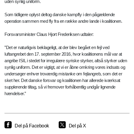
uden synlig uniform.
Som tidligere oplyst deltog danske kampfly i den pågældende
operation sammen med fly fra en række andre lande i koalitionen.
Forsvarsminister Claus Hjort Frederiksen udtaler:
”Det er naturligvis beklageligt, at der blev begået en fejl ved
luftangrebet den 17. september 2016, hvor koalitionens mål var at
angribe ISIL i stedet for irregulære syriske styrker, altså styrker uden
synlig uniform. Det er vigtigt, at vi er åbne omkring vores indsats og
undersøger enhver troværdig mistanke om fejlangreb, som det er
sket her. Det danske forsvar og koalitionen har allerede iværksat
supplerende tiltag, så vi fremover forhåbentlig undgår lignende
hændelser.”
Del på Facebook
Del på X