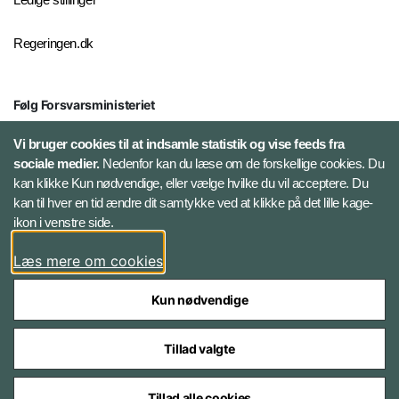
Regeringen.dk
Følg Forsvarsministeriet
X
Vi bruger cookies til at indsamle statistik og vise feeds fra
sociale medier.
Nedenfor kan du læse om de forskellige cookies. Du
kan klikke Kun nødvendige, eller vælge hvilke du vil acceptere. Du
LinkedIn
kan til hver en tid ændre dit samtykke ved at klikke på det lille kage-
ikon i venstre side.
Instagram
Læs mere om cookies
Kun nødvendige
Tillad valgte
Styrelser og myndigheder under Forsvarsministeriet
Tillad alle cookies