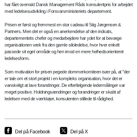
har fået overrakt Dansk Management Råds konsulentpris for arbejdet
med ledelsesudvikling i Forsvarsministeriets departement.
Prisen er først og fremmest en stor cadeau til Stig Jørgensen &
Partners. Men det er også en anerkendelse af den indsats,
departementets chefer og medarbejdere har ydet for at bevæge
organisationen væk fra den gamle siloledelse, hvor hver enkelt
passede sit eget område og hen imod en mere helhedsorienteret
ledelsesform.
Som motivation for prisen pegede dommerkomiteen især på, at ”der
er tale om et stort projekt i en kompleks organisation, hvor det er
vanskeligt at lave forandringer. De efterfølgende ledermålinger var
meget positive. Holdningsændringer og forandringer er skabt af
ledelsen med de værktøjer, konsulenten stillede til rådighed.
Del på Facebook
Del på X