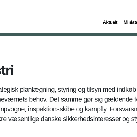
(current)
(curren
Aktuelt
Ministe
tri
egisk planlægning, styring og tilsyn med indkøb af
værnets behov. Det samme gør sig gældende for 
ampvogne, inspektionsskibe og kampfly. Forsvarsm
kre væsentlige danske sikkerhedsinteresser og s