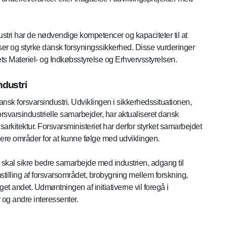
ustri har de nødvendige kompetencer og kapaciteter til at
r og styrke dansk forsyningssikkerhed. Disse vurderinger
ts Materiel- og Indkøbsstyrelse og Erhvervsstyrelsen.
ndustri
ansk forsvarsindustri. Udviklingen i sikkerhedssituationen,
orsvarsindustrielle samarbejder, har aktualiseret dansk
sarkitektur. Forsvarsministeriet har derfor styrket samarbejdet
 flere områder for at kunne følge med udviklingen.
r skal sikre bedre samarbejde med industrien, adgang til
tilling af forsvarsområdet, brobygning mellem forskning,
et andet. Udmøntningen af initiativerne vil foregå i
 og andre interessenter.