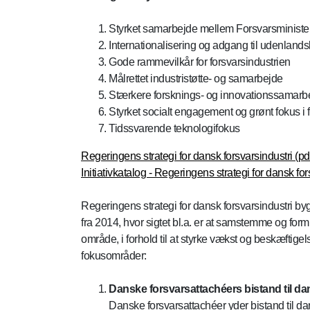
Styrket samarbejde mellem Forsvarsministeri
Internationalisering og adgang til udenland
Gode rammevilkår for forsvarsindustrien
Målrettet industristøtte- og samarbejde
Stærkere forsknings- og innovationssamarb
Styrket socialt engagement og grønt fokus i 
Tidssvarende teknologifokus
Regeringens strategi for dansk forsvarsindustri (pd
Initiativkatalog - Regeringens strategi for dansk for
Regeringens strategi for dansk forsvarsindustri by
fra 2014, hvor sigtet bl.a. er at samstemme og formi
område, i forhold til at styrke vækst og beskæftig
fokusområder:
Danske forsvarsattachéers bistand til d
Danske forsvarsattachéer yder bistand til da