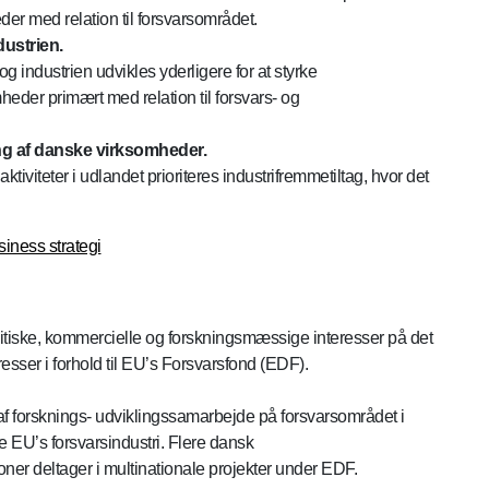
er med relation til forsvarsområdet.
ustrien.
industrien udvikles yderligere for at styrke
der primært med relation til forsvars- og
ng af danske virksomheder.
tiviteter i udlandet prioriteres industrifremmetiltag, hvor det
iness strategi
itiske, kommercielle og forskningsmæssige interesser på det
resser i forhold til EU’s Forsvarsfond (EDF).
g af forsknings- udviklingssamarbejde på forsvarsområdet i
re EU’s forsvarsindustri. Flere dansk
oner deltager i multinationale projekter under EDF.