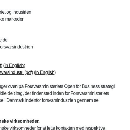
et og industrien
ske markeder
ejde
forsvarsindustrien
f)
(
in English
)
svarsindustri (pdf)
(
In English
)
gger oven på Forsvarsministeriets Open for Business strategi
dle de tiltag, der finder sted inden for Forsvarsministeriets
else i Danmark indenfor forsvarsindustrien gennem tre
anske virksomheder.
nske virksomheder for at lette kontakten med respektive