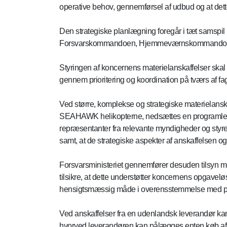
operative behov, gennemførsel af udbud og at de
Den strategiske planlægning foregår i tæt samspil 
Forsvarskommandoen, Hjemmeværnskommandoen
Styringen af koncernens materielanskaffelser skal 
gennem prioritering og koordination på tværs af fa
Ved større, komplekse og strategiske materielans
SEAHAWK helikopterne, nedsættes en programled
repræsentanter fra relevante myndigheder og styre
samt, at de strategiske aspekter af anskaffelsen o
Forsvarsministeriet gennemfører desuden tilsyn me
tilsikre, at dette understøtter koncernens opgave
hensigtsmæssig måde i overensstemmelse med poli
Ved anskaffelser fra en udenlandsk leverandør kan
hvorved leverandøren kan pålægges enten køb af u