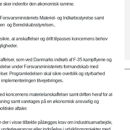
tte sker indenfor den økonomisk ramme.
Forsvarsministeriets Materiel- og Indkøbsstyrelse samt
 og Beredskabsstyrelsen..
sikre, at anskaffelser og drift tilpasses koncernens behov
gligheder.
kaffelser, som ved Danmarks indkøb af F-35 kampflyene og
else under Forsvarsministeriets formandskab med
lser. Programledelsen skal sikre overblik og styrbarhed
g implementeringen tilvejebringes.
d koncernens materielanskaffelser samt driften heraf for at
løsning samt varetages på en økonomisk ansvarlig og
tiske aftaler.
 der i visse tilfælde pålægges krav om industrisamarbejde,
nderleverancer eller indgåelse i udviklingsprojekter med