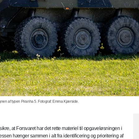
n af typen Piranha 5. Fotograf: Emma Kjærside.
kre, at Forsvaret har det rette materiel til opgaveløsningen i
essen hænger sammen i alt fra identificering og prioritering af