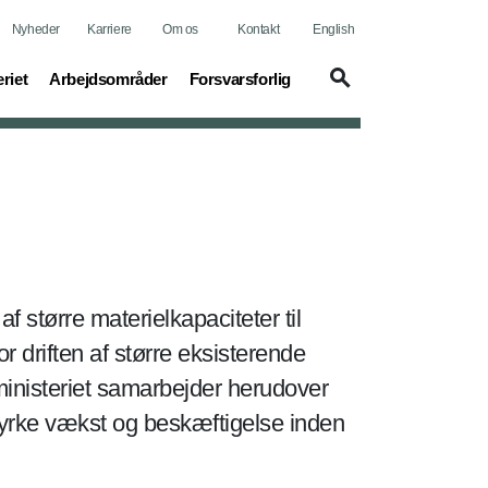
Nyheder
Karriere
Om os
Kontakt
English
t)
(current)
(current)
riet
Arbejdsområder
Forsvarsforlig
 større materielkapaciteter til
driften af større eksisterende
inisteriet samarbejder herudover
tyrke vækst og beskæftigelse inden