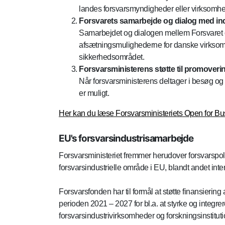
landes forsvarsmyndigheder eller virksomhed
Forsvarets samarbejde og dialog med ind
Samarbejdet og dialogen mellem Forsvaret og 
afsætningsmulighederne for danske virksomhe
sikkerhedsområdet.
Forsvarsministerens støtte til promoveri
Når forsvarsministerens deltager i besøg og ak
er muligt.
Her kan du læse Forsvarsministeriets Open for Bus
EU's forsvarsindustrisamarbejde
Forsvarsministeriet fremmer herudover forsvarspol
forsvarsindustrielle område i EU, blandt andet inte
Forsvarsfonden har til formål at støtte finansierin
perioden 2021 – 2027 for bl.a. at styrke og integre
forsvarsindustrivirksomheder og forskningsinstituti