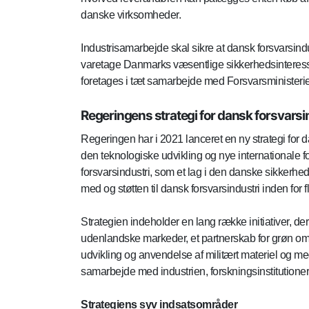
danske virksomheder.
Industrisamarbejde skal sikre at dansk forsvarsind
varetage Danmarks væsentlige sikkerhedsinteresse
foretages i tæt samarbejde med Forsvarsministerie
Regeringens strategi for dansk forsvarsi
Regeringen har i 2021 lanceret en ny strategi for d
den teknologiske udvikling og nye internationale f
forsvarsindustri, som et lag i den danske sikkerhed
med og støtten til dansk forsvarsindustri inden for
Strategien indeholder en lang række initiativer, de
udenlandske markeder, et partnerskab for grøn oms
udvikling og anvendelse af militært materiel og meg
samarbejde med industrien, forskningsinstitutioner
Strategiens syv indsatsområder