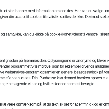
et stort banner med information om cookies. Her kan du vælge, om du vil
giver din accept til cookies til statistik, sættes de ikke. Derimod sætt
og samtykke, kan du klikke på cookie-ikonet yderst til venstre i skæ
gervenligheden på hjemmesiden. Oplysningerne er anonyme og bliver ikk
 anvender programmet Siteimprove, som for eksempel giver os mulighed
ove webanalyse-program opsamler en generel besøgsstatistik på vore
amme efter den læses. Din IP-adresse kan dermed hverken spores elle
ange besøgende vi har, og hvilke sider der er mest besøgte.
u skal være opmærksom på, at du teknisk set forlader fmn.dk og er omfa