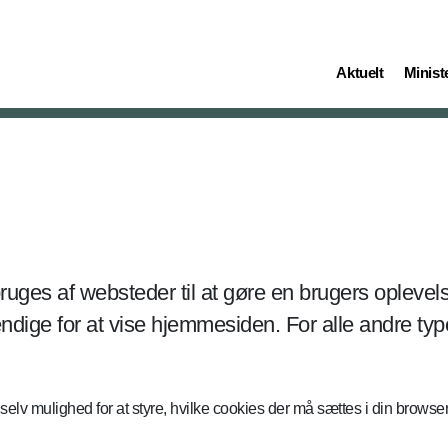
(current)
(curren
Aktuelt
Ministe
ruges af websteder til at gøre en brugers opleve
ige for at vise hjemmesiden. For alle andre typer
v mulighed for at styre, hvilke cookies der må sættes i din browser