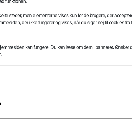
ed funktionen.
kelte steder, men elementerne vises kun for de brugere, der acceptere
iden, der ikke fungerer og vises, når du siger nej til cookies fra t
hjemmesiden kan fungere. Du kan læse om dem i banneret. Ønsker du 
.
n