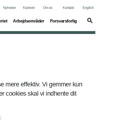
Nyheder
Karriere
Om os
Kontakt
English
t)
(current)
(current)
riet
Arbejdsområder
Forsvarsforlig
lse mere effektiv. Vi gemmer kun
 cookies skal vi indhente dit
.