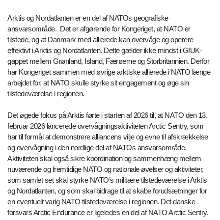
Arktis og Nordatlanten er en del af NATOs geografiske
ansvarsområde. Det er afgørende for Kongeriget, at NATO er
tilstede, og at Danmark med allierede kan overvåge og operere
effektivt i Arktis og Nordatlanten. Dette gælder ikke mindst i GIUK-
gappet mellem Grønland, Island, Færøerne og Storbritannien. Derfor
har Kongeriget sammen med øvrige arktiske allierede i NATO længe
arbejdet for, at NATO skulle styrke sit engagement og øge sin
tilstedeværelse i regionen.
Det øgede fokus på Arktis førte i starten af 2026 til, at NATO den 13.
februar 2026 lancerede overvågningsaktiviteten Arctic Sentry, som
har til formål at demonstrere alliancens vilje og evne til afskrækkelse
og overvågning i den nordlige del af NATOs ansvarsområde.
Aktiviteten skal også sikre koordination og sammenhæng mellem
nuværende og fremtidige NATO og nationale øvelser og aktiviteter,
som samlet set skal styrke NATO’s militære tilstedeværelse i Arktis
og Nordatlanten, og som skal bidrage til at skabe forudsætninger for
en eventuelt varig NATO tilstedeværelse i regionen. Det danske
forsvars Arctic Endurance er ligeledes en del af NATO Arctic Sentry.