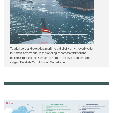
To yderligere arktiske skibe, maritime patruljefly, et nyt hovedkvarter
for Arktisk Kommando, flere droner og et nordatlantisk søkabel
mellem Grønland og Danmark er nogle af de investeringer, som
indgår i Delaftale 2 om Arktis og Nordatlanten.