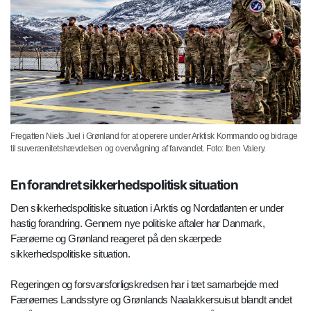
Fregatten Niels Juel i Grønland for at operere under Arktisk Kommando og bidrage
til suverænitetshævdelsen og overvågning af farvandet. Foto: Iben Valery.
En forandret sikkerhedspolitisk situation
Den sikkerhedspolitiske situation i Arktis og Nordatlanten er under
hastig forandring. Gennem nye politiske aftaler har Danmark,
Færøerne og Grønland reageret på den skærpede
sikkerhedspolitiske situation.
Regeringen og forsvarsforligskredsen har i tæt samarbejde med
Færøernes Landsstyre og Grønlands Naalakkersuisut blandt andet