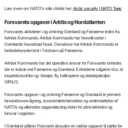
Læs mere om NATO’s rolle i Arktis her:
Arctic security | NATO Topic
Forsvarets opgaver i Arktis og Nordatlanten
Forsvarets aktiviteter i og omkring Grønland og Færøerne ledes fra
Arktisk Kommando. Arktisk Kommando har hovedkvarter i
Grønlands hovedstad Nuuk. Derudover har Arktisk Kommando et
forbindelseselement i Tórshavn på Færøerne.
Arktisk Kommando har det operative ansvar for Forsvarets enheder,
der er indsat ved Færøerne og Grønland. Enhederne udgøres bl.a. af
inspektionsskibe og -fartøjer, fly, helikoptere og slædepatruljen
SIRIUS.
Forsvarets opgaver i og omkring Færøerne og Grønland er primært
farvandsovervågning, suverænitetshævdelse og understøttelse af
NATOs og allieredes opgaveløsning inden for afskrækkelse og
forsvar i regionen.
I Grønland udfører Forsvaret desuden en række opgaver til støtte for