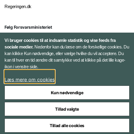
Regeringen.dk
Følg Forsvarsministeriet
X
Vi bruger cookies til at indsamle statistik og vise feeds fra
sociale medier.
Nedenfor kan du læse om de forskellige cookies. Du
kan klikke Kun nødvendige, eller vælge hvilke du vil acceptere. Du
LinkedIn
kan til hver en tid ændre dit samtykke ved at klikke på det lille kage-
ikon i venstre side.
Instagram
Læs mere om cookies
Kun nødvendige
Tillad valgte
Styrelser og myndigheder under Forsvarsministeriet
Tillad alle cookies