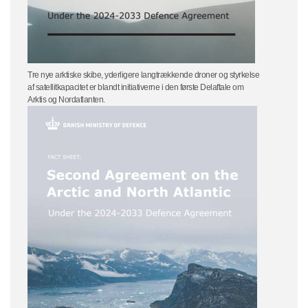
Tre nye arktiske skibe, yderligere langtrækkende droner og styrkelse
af satellitkapacitet er blandt initiativerne i den første Delaftale om
Arktis og Nordatlanten.