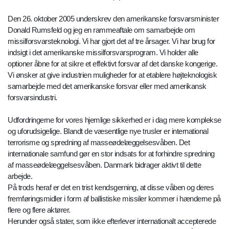
Den 26. oktober 2005 underskrev den amerikanske forsvarsminister
Donald Rumsfeld og jeg en rammeaftale om samarbejde om
missilforsvarsteknologi. Vi har gjort det af tre årsager. Vi har brug for
indsigt i det amerikanske missilforsvarsprogram. Vi holder alle
optioner åbne for at sikre et effektivt forsvar af det danske kongerige.
Vi ønsker at give industrien muligheder for at etablere højteknologisk
samarbejde med det amerikanske forsvar eller med amerikansk
forsvarsindustri.
Udfordringerne for vores hjemlige sikkerhed er i dag mere komplekse
og uforudsigelige. Blandt de væsentlige nye trusler er international
terrorisme og spredning af masseødelæggelsesvåben. Det
internationale samfund gør en stor indsats for at forhindre spredning
af masseødelæggelsesvåben. Danmark bidrager aktivt til dette
arbejde.
På trods heraf er det en trist kendsgerning, at disse våben og deres
fremføringsmidler i form af ballistiske missiler kommer i hænderne på
flere og flere aktører.
Herunder også stater, som ikke efterlever internationalt accepterede