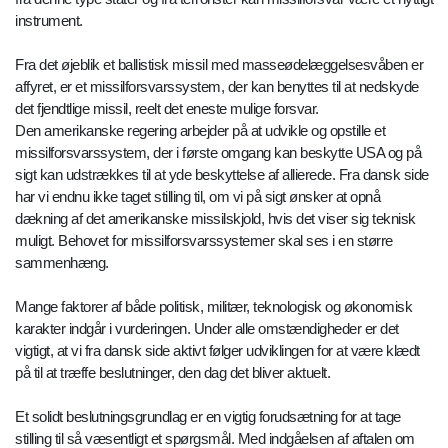
instrument.
Fra det øjeblik et ballistisk missil med masseødelæggelsesvåben er
affyret, er et missilforsvarssystem, der kan benyttes til at nedskyde
det fjendtlige missil, reelt det eneste mulige forsvar.
Den amerikanske regering arbejder på at udvikle og opstille et
missilforsvarssystem, der i første omgang kan beskytte USA og på
sigt kan udstrækkes til at yde beskyttelse af allierede. Fra dansk side
har vi endnu ikke taget stilling til, om vi på sigt ønsker at opnå
dækning af det amerikanske missilskjold, hvis det viser sig teknisk
muligt. Behovet for missilforsvarssystemer skal ses i en større
sammenhæng.
Mange faktorer af både politisk, militær, teknologisk og økonomisk
karakter indgår i vurderingen. Under alle omstændigheder er det
vigtigt, at vi fra dansk side aktivt følger udviklingen for at være klædt
på til at træffe beslutninger, den dag det bliver aktuelt.
Et solidt beslutningsgrundlag er en vigtig forudsætning for at tage
stilling til så væsentligt et spørgsmål. Med indgåelsen af aftalen om