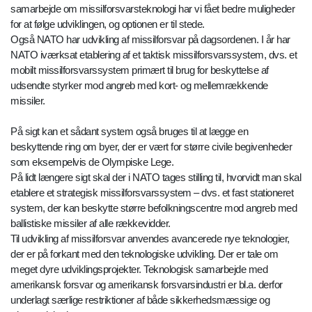
samarbejde om missilforsvarsteknologi har vi fået bedre muligheder
for at følge udviklingen, og optionen er til stede.
Også NATO har udvikling af missilforsvar på dagsordenen. I år har
NATO iværksat etablering af et taktisk missilforsvarssystem, dvs. et
mobilt missilforsvarssystem primært til brug for beskyttelse af
udsendte styrker mod angreb med kort- og mellemrækkende
missiler.
På sigt kan et sådant system også bruges til at lægge en
beskyttende ring om byer, der er vært for større civile begivenheder
som eksempelvis de Olympiske Lege.
På lidt længere sigt skal der i NATO tages stilling til, hvorvidt man skal
etablere et strategisk missilforsvarssystem – dvs. et fast stationeret
system, der kan beskytte større befolkningscentre mod angreb med
ballistiske missiler af alle rækkevidder.
Til udvikling af missilforsvar anvendes avancerede nye teknologier,
der er på forkant med den teknologiske udvikling. Der er tale om
meget dyre udviklingsprojekter. Teknologisk samarbejde med
amerikansk forsvar og amerikansk forsvarsindustri er bl.a. derfor
underlagt særlige restriktioner af både sikkerhedsmæssige og