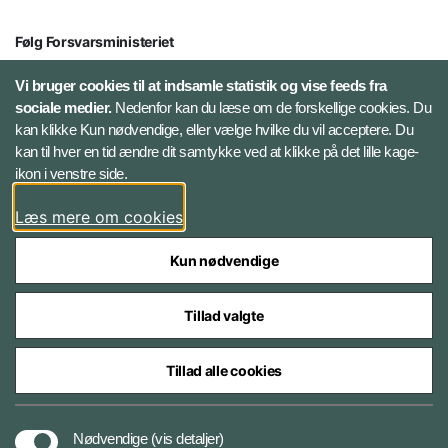
Følg Forsvarsministeriet
X
Vi bruger cookies til at indsamle statistik og vise feeds fra
sociale medier.
Nedenfor kan du læse om de forskellige cookies. Du
kan klikke Kun nødvendige, eller vælge hvilke du vil acceptere. Du
LinkedIn
kan til hver en tid ændre dit samtykke ved at klikke på det lille kage-
ikon i venstre side.
Instagram
Læs mere om cookies
Kun nødvendige
Tillad valgte
Styrelser og myndigheder under Forsvarsministeriet
Tillad alle cookies
Cookies
Nødvendige
(vis detaljer)