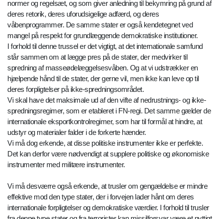
normer og regelsæt, og som giver anledning til bekymring på grund af
deres retorik, deres uforudsigelige adfærd, og deres
våbenprogrammer. De samme stater er også kendetegnet ved
mangel på respekt for grundlæggende demokratiske institutioner.
I forhold til denne trussel er det vigtigt, at det internationale samfund
står sammen om at lægge pres på de stater, der medvirker til
spredning af masseødelæggelsesvåben. Og at vi udstrækker en
hjælpende hånd til de stater, der gerne vil, men ikke kan leve op til
deres forpligtelser på ikke-spredningsområdet.
Vi skal have det maksimale ud af den vifte af nedrustnings- og ikke-
spredningsregimer, som er etableret i FN-regi. Det samme gælder de
internationale eksportkontrolregimer, som har til formål at hindre, at
udstyr og materialer falder i de forkerte hænder.
Vi må dog erkende, at disse politiske instrumenter ikke er perfekte.
Det kan derfor være nødvendigt at supplere politiske og økonomiske
instrumenter med militære instrumenter.
Vi må desværre også erkende, at trusler om gengældelse er mindre
effektive mod den type stater, der i forvejen lader hånt om deres
internationale forpligtelser og demokratiske værdier. I forhold til trusler
fra denne type stater og fra terrorister kan missilforsvar være et nyttigt