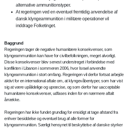
alternative ammunitionstyper.
At regeringen ved en eventuel fremtidig anvendelse af
dansk klyngeammunition i militære operationer vil
inddrage Folketinget.
Baggrund
Regeringen tager de negative humanitære konsekvenser, som
klyngeammunition kan have for civilbefolkningen, meget alvorligt.
Disse konsekvenser blev senest understreget i forbindelse med
konflikten i Libanon i sommeren 2006, hvor Israel anvendte
klyngeammunition i stort omfang. Regeringen vil derfor fortsat arbejde
aktivt for en international aftale om, at klyngevåbentyper, som har vist
sig at være upålidelige og upræcise, og som derfor har uacceptable
humanitære konsekvenser, udfases inden for en nærmere aftalt
årrække.
Regeringen har ikke fundet grundlag for ensidigt at tage afstand fra
enhver besiddelse og eventuel brug af alle former for
klyngeammunition. Særligt hensynet til beskyttelse af danske styrker