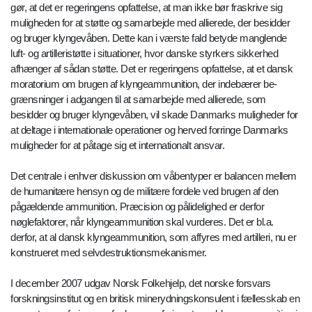
gør, at det er regeringens opfattelse, at man ikke bør fraskrive sig
muligheden for at støtte og samarbejde med allierede, der besidder
og bruger klyngevåben. Dette kan i værste fald betyde manglende
luft- og artilleristøtte i situationer, hvor danske styrkers sikkerhed
afhænger af sådan støtte. Det er regeringens opfattelse, at et dansk
moratorium om brugen af klyngeammunition, der indebærer be-
grænsninger i adgangen til at samarbejde med allierede, som
besidder og bruger klyngevåben, vil skade Danmarks muligheder for
at deltage i internationale operationer og herved forringe Danmarks
muligheder for at påtage sig et internationalt ansvar.
Det centrale i enhver diskussion om våbentyper er balancen mellem
de humanitære hensyn og de militære fordele ved brugen af den
pågældende ammunition. Præcision og pålidelighed er derfor
nøglefaktorer, når klyngeammunition skal vurderes. Det er bl.a.
derfor, at al dansk klyngeammunition, som affyres med artilleri, nu er
konstrueret med selvdestruktionsmekanismer.
I december 2007 udgav Norsk Folkehjelp, det norske forsvars
forskningsinstitut og en britisk minerydningskonsulent i fællesskab en