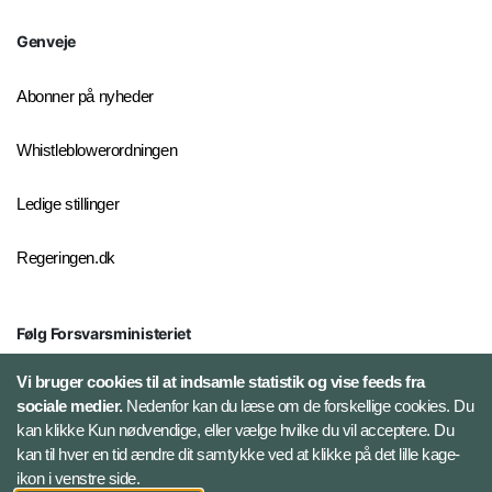
Genveje
Abonner på nyheder
Whistleblowerordningen
Ledige stillinger
Regeringen.dk
Følg Forsvarsministeriet
X
Vi bruger cookies til at indsamle statistik og vise feeds fra
sociale medier.
Nedenfor kan du læse om de forskellige cookies. Du
kan klikke Kun nødvendige, eller vælge hvilke du vil acceptere. Du
LinkedIn
kan til hver en tid ændre dit samtykke ved at klikke på det lille kage-
ikon i venstre side.
Instagram