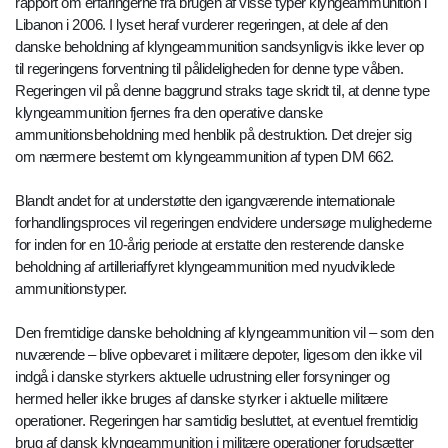
rapport om erfaringerne fra brugen af visse typer klyngeammunition i
Libanon i 2006. I lyset heraf vurderer regeringen, at dele af den
danske beholdning af klyngeammunition sandsynligvis ikke lever op
til regeringens forventning til pålideligheden for denne type våben.
Regeringen vil på denne baggrund straks tage skridt til, at denne type
klyngeammunition fjernes fra den operative danske
ammunitionsbeholdning med henblik på destruktion. Det drejer sig
om nærmere bestemt om klyngeammunition af typen DM 662.
Blandt andet for at understøtte den igangværende internationale
forhandlingsproces vil regeringen endvidere undersøge mulighederne
for inden for en 10-årig periode at erstatte den resterende danske
beholdning af artilleriaffyret klyngeammunition med nyudviklede
ammunitionstyper.
Den fremtidige danske beholdning af klyngeammunition vil – som den
nuværende – blive opbevaret i militære depoter, ligesom den ikke vil
indgå i danske styrkers aktuelle udrustning eller forsyninger og
hermed heller ikke bruges af danske styrker i aktuelle militære
operationer. Regeringen har samtidig besluttet, at eventuel fremtidig
brug af dansk klyngeammunition i militære operationer forudsætter