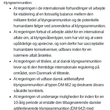
klyngeammunition:
At regeringen i de internationale forhandlinger vil arbejde
for etablering af en forsvarlig balance mellem den
militære fordel af klyngeammunition og de potentielle
humanitære følger ved anvendelse af klyngeammunition.
At regeringen fortsat vil arbejde aktivt for en international
aftale om, at klyngevåbentyper, som har vist sig at være
upålidelige og upræcise, og som derfor har uacceptable
humanitære konsekvenser, udfases inden for en
nærmere aftalt årrække.
At regeringen vil tilsikre, at al dansk klyngeammunition
lever op til den fremtidige internationale regulering på
området, som Danmark vil tiltræde.
At regeringen vil udfase dansk artilleriaffyret
klyngeammunition af typen DM 662 og destruere disses
såkaldte bomblets.
At regeringen vil undersøge muligheden for inden for en
10-årig periode at erstatte den tilbageværende danske
artillerileverede klyngeammunition (DM 642) med