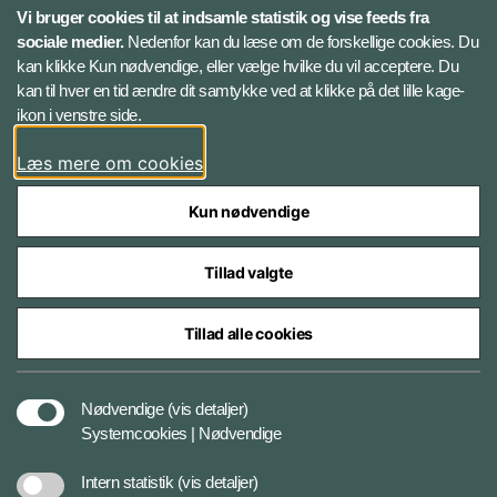
X
Vi bruger cookies til at indsamle statistik og vise feeds fra
sociale medier.
Nedenfor kan du læse om de forskellige cookies. Du
kan klikke Kun nødvendige, eller vælge hvilke du vil acceptere. Du
LinkedIn
kan til hver en tid ændre dit samtykke ved at klikke på det lille kage-
ikon i venstre side.
Instagram
Læs mere om cookies
Kun nødvendige
Tillad valgte
Styrelser og myndigheder under Forsvarsministeriet
Tillad alle cookies
Cookies
Nødvendige
(vis detaljer)
Systemcookies | Nødvendige
Tilgængelighedserklæring
Intern statistik
(vis detaljer)