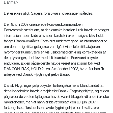
Danmark.
Det er ikke rigtigt. Sagens forløb var i hovedsagen således:
Den 8. juni 2007 orienterede Forsvarskommandoen
Forsvarsministeriet om, at den danske bataljon i Irak havde modtaget
information fra en kilde om, at en kurdisk iraker muligvis blev holdt
fanget i Basra-området. Forsvaret understregede, at informationerne
om den mulige tilfangetagelse var tilgået via telefon til bataljonen,
hvorfor der kunne være en vis usikkerhed omkring korrektheden af
de oplysninger, der blev meddelt i samtalen. Forsvaret oplyste
endvidere, at den pågældende havde været ansat som tolk ved
DANCON IRAK, HOLD 2 i ca. 3 måneder i 2003, hvorefter han fik
arbejde ved Dansk Flygtningehjælp i Basra.
Dansk Flygtningehjælp oplyste i forlængelse heraf blandt andet, at
den tilbageholdte havde arbejdet for Dansk Flygtningehjælp, og at den
pågældende ved en fejltagelse havde været tilbageholdt af de irakiske
myndigheder, men at han var blevet løsladt den 10. juni 2007. I
forlængelse af løsladelsen havde flygtningehjælpen lokalt været i