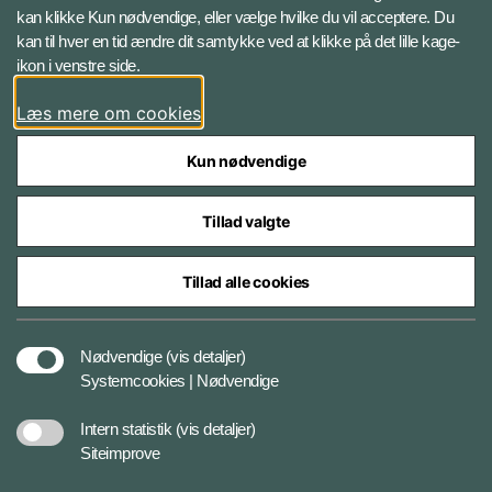
kan klikke Kun nødvendige, eller vælge hvilke du vil acceptere. Du
LinkedIn
kan til hver en tid ændre dit samtykke ved at klikke på det lille kage-
ikon i venstre side.
Instagram
Læs mere om cookies
Kun nødvendige
Tillad valgte
Styrelser og myndigheder under Forsvarsministeriet
Tillad alle cookies
Cookies
Nødvendige
(vis detaljer)
Systemcookies | Nødvendige
Tilgængelighedserklæring
Intern statistik
(vis detaljer)
Siteimprove
Databeskyttelse