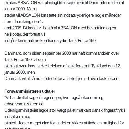
pirateri. ABSALON var planlagt til at sejle hjem til Danmark i midten af
januar 2009. Men i
stedet vil ABSALON fortsætte sin indsats yderligere nogle måneder
frem til omkring den 1.
april 2009. Bidraget vil bestå af ABSALON med besætning og en
helikopter, der fortsat vil
indgå i den maritime koalitionsstyrke Task Force 150.
Danmark, som siden september 2008 har haft kommandoen over
Task Force 150, vil som
planlagt overdrage selve ledelsen af task forcen til Tyskland den 12.
januar 2009, men
Danmark vil altså nu – i stedet for at sejle hjem - blive i task forcen.
Forsvarsministeren udtaler
”Vi har drøftet sagen i regeringen, hvor også økonomi- og
erhvervsministeren og
Udenrigsministeriet lagde stor vægt på et markant dansk fingeraftryk i
indsatsen mod
pirateri. Jeg er meget glad for, at det er lykkes at finde en mulighed for