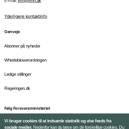
E-mail:
fmn@fmn.dk
Yderligere kontaktinfo
Genveje
Abonner på nyheder
Whistleblowerordningen
Ledige stillinger
Regeringen.dk
Følg Forsvarsministeriet
X
Vi bruger cookies til at indsamle statistik og vise feeds fra
sociale medier.
Nedenfor kan du læse om de forskellige cookies. Du