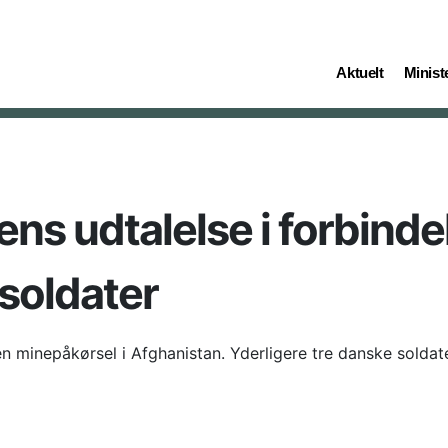
(current)
(curren
Aktuelt
Ministe
ens udtalelse i forbind
soldater
en minepåkørsel i Afghanistan. Yderligere tre danske soldate