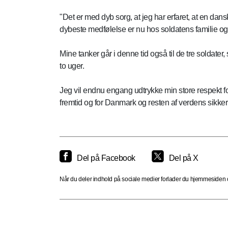
"Det er med dyb sorg, at jeg har erfaret, at en dans
dybeste medfølelse er nu hos soldatens familie o
Mine tanker går i denne tid også til de tre soldate
to uger.
Jeg vil endnu engang udtrykke min store respekt fo
fremtid og for Danmark og resten af verdens sikke
Del på Facebook
Del på X
Når du deler indhold på sociale medier forlader du hjemmesiden og