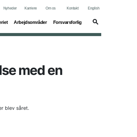
Nyheder
Karriere
Om os
Kontakt
English
t)
(current)
(current)
riet
Arbejdsområder
Forsvarsforlig
else med en
r blev såret.