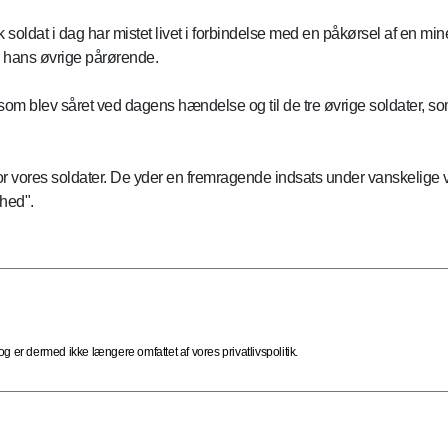
k soldat i dag har mistet livet i forbindelse med en påkørsel af en mi
g hans øvrige pårørende.
r, som blev såret ved dagens hændelse og til de tre øvrige soldater, s
r vores soldater. De yder en fremragende indsats under vanskelige vi
rhed".
 er dermed ikke længere omfattet af vores privatlivspolitik.