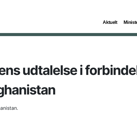
(current)
(curren
Aktuelt
Ministe
ens udtalelse i forbind
fghanistan
hanistan.