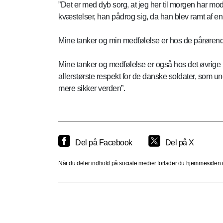
”Det er med dyb sorg, at jeg her til morgen har m
kvæstelser, han pådrog sig, da han blev ramt af en 
Mine tanker og min medfølelse er hos de pårørende t
Mine tanker og medfølelse er også hos det øvrige 
allerstørste respekt for de danske soldater, som un
mere sikker verden”.
Del på Facebook
Del på X
Når du deler indhold på sociale medier forlader du hjemmesiden og