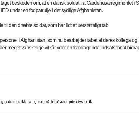
odtaget beskeden om, at en dansk soldat fra Gardehusarregimentet i 
IED under en fodpatrulje i det sydlige Afghanistan.
il den dræbte soldat, som har lidt et uerstatteligt tab.
personel i Afghanistan, som nu bearbejder tabet af deres kollega o
der meget vanskelige vilkår yder en fremragende indsats for at bidrage
 er dermed ikke længere omfattet af vores privatlivspolitik.