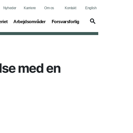
Nyheder
Karriere
Om os
Kontakt
English
t)
(current)
(current)
riet
Arbejdsområder
Forsvarsforlig
else med en