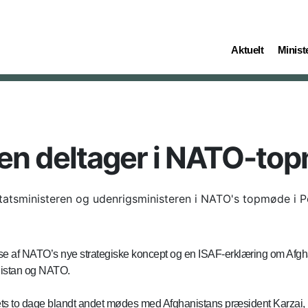
(current)
(curren
Aktuelt
Ministe
ren deltager i NATO-to
atsministeren og udenrigsministeren i NATO's topmøde i P
lse af NATO’s nye strategiske koncept og en ISAF-erklæring om Afgh
nistan og NATO.
ts to dage blandt andet mødes med Afghanistans præsident Karzai, r