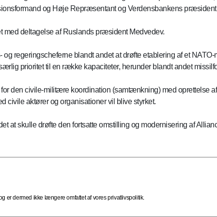
ionsformand og Høje Repræsentant og Verdensbankens præsident for
t med deltagelse af Ruslands præsident Medvedev.
- og regeringscheferne blandt andet at drøfte etablering af et NATO-m
særlig prioritet til en række kapaciteter, herunder blandt andet miss
itel for den civile-militære koordination (samtænkning) med oprettel
ivile aktører og organisationer vil blive styrket.
 at skulle drøfte den fortsatte omstilling og modernisering af Allianc
 er dermed ikke længere omfattet af vores privatlivspolitik.