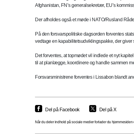
Afghanistan, FN’s generalsekretær, EU’s kommiss
Der afholdes også et møde i NATO/Rusland Råde
På den forsvarspolitiske dagsorden forventes stats
vedtage en kapabilitetsudviklingspakke, der giver 
Det forventes, at topmødet vil indlede et nyt kap
til at planlægge, koordinere og handle sammen med c
Forsvarsministrene forventes i Lissabon blandt andet
Del på Facebook
Del på X
Når du deler indhold på sociale medier forlader du hjemmesiden og