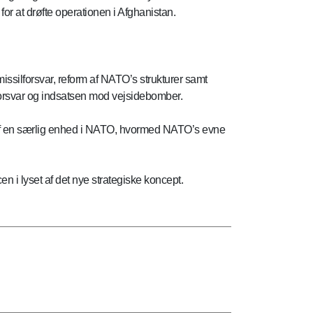
 at drøfte operationen i Afghanistan.
issilforsvar, reform af NATO’s strukturer samt
ilforsvar og indsatsen mod vejsidebomber.
se af en særlig enhed i NATO, hvormed NATO’s evne
en i lyset af det nye strategiske koncept.