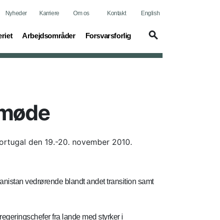
Nyheder
Karriere
Om os
Kontakt
English
t)
(current)
(current)
riet
Arbejdsområder
Forsvarsforlig
pmøde
ortugal den 19.-20. november 2010.
anistan vedrørende blandt andet transition samt
egeringschefer fra lande med styrker i