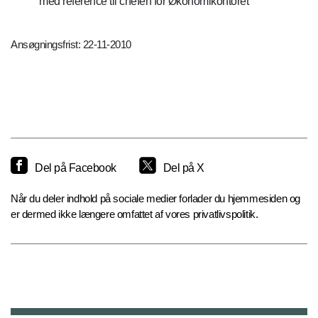
med reference til chefen for Økonomikontoret
Ansøgningsfrist: 22-11-2010
Del på Facebook
Del på X
Når du deler indhold på sociale medier forlader du hjemmesiden og
er dermed ikke længere omfattet af vores privatlivspolitik.