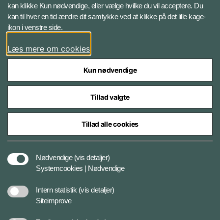
kan klikke Kun nødvendige, eller vælge hvilke du vil acceptere. Du
LinkedIn
kan til hver en tid ændre dit samtykke ved at klikke på det lille kage-
ikon i venstre side.
Instagram
Læs mere om cookies
Kun nødvendige
Tillad valgte
Styrelser og myndigheder under Forsvarsministeriet
Tillad alle cookies
Cookies
Nødvendige
(vis detaljer)
Systemcookies | Nødvendige
Tilgængelighedserklæring
Intern statistik
(vis detaljer)
Siteimprove
Databeskyttelse