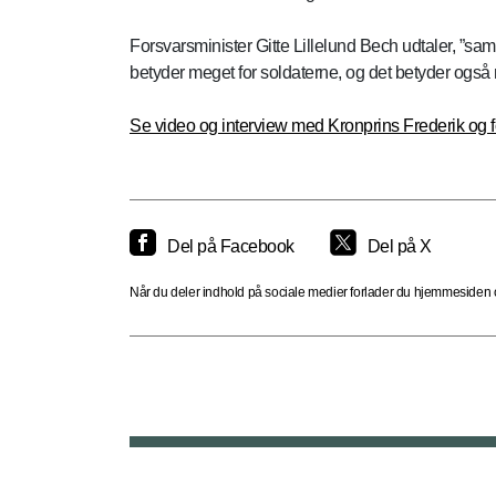
Forsvarsminister Gitte Lillelund Bech udtaler, ”saml
betyder meget for soldaterne, og det betyder også 
Se video og interview med Kronprins Frederik og f
Del på Facebook
Del på X
Når du deler indhold på sociale medier forlader du hjemmesiden og