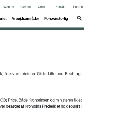
Nyheder
Karriere
Om os
Kontakt
English
t)
(current)
(current)
riet
Arbejdsområder
Forsvarsforlig
, forsvarsminister Gitte Lillelund Bech og
MOB) Price. Både Kronprinsen og ministeren fik et
var besøget af Kronprins Frederik et højdepunkt i