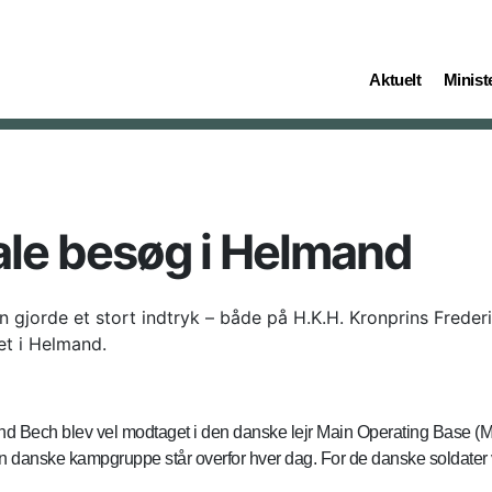
(current)
(curren
Aktuelt
Ministe
yale besøg i Helmand
 gjorde et stort indtryk – både på H.K.H. Kronprins Frederik
et i Helmand.
elund Bech blev vel modtaget i den danske lejr Main Operating Base (
en danske kampgruppe står overfor hver dag. For de danske soldater 