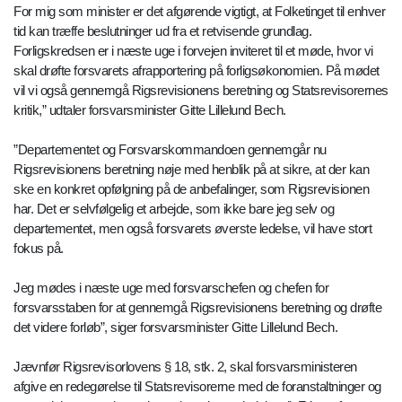
For mig som minister er det afgørende vigtigt, at Folketinget til enhver
tid kan træffe beslutninger ud fra et retvisende grundlag.
Forligskredsen er i næste uge i forvejen inviteret til et møde, hvor vi
skal drøfte forsvarets afrapportering på forligsøkonomien. På mødet
vil vi også gennemgå Rigsrevisionens beretning og Statsrevisorernes
kritik,” udtaler forsvarsminister Gitte Lillelund Bech.
”Departementet og Forsvarskommandoen gennemgår nu
Rigsrevisionens beretning nøje med henblik på at sikre, at der kan
ske en konkret opfølgning på de anbefalinger, som Rigsrevisionen
har. Det er selvfølgelig et arbejde, som ikke bare jeg selv og
departementet, men også forsvarets øverste ledelse, vil have stort
fokus på.
Jeg mødes i næste uge med forsvarschefen og chefen for
forsvarsstaben for at gennemgå Rigsrevisionens beretning og drøfte
det videre forløb”, siger forsvarsminister Gitte Lillelund Bech.
Jævnfør Rigsrevisorlovens § 18, stk. 2, skal forsvarsministeren
afgive en redegørelse til Statsrevisorerne med de foranstaltninger og