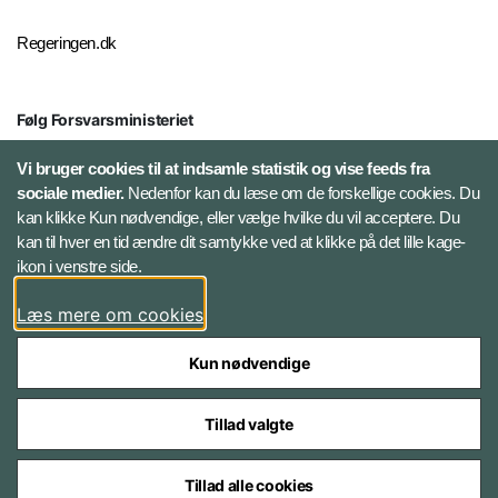
Regeringen.dk
Følg Forsvarsministeriet
X
Vi bruger cookies til at indsamle statistik og vise feeds fra
sociale medier.
Nedenfor kan du læse om de forskellige cookies. Du
kan klikke Kun nødvendige, eller vælge hvilke du vil acceptere. Du
LinkedIn
kan til hver en tid ændre dit samtykke ved at klikke på det lille kage-
ikon i venstre side.
Instagram
Læs mere om cookies
Kun nødvendige
Tillad valgte
Styrelser og myndigheder under Forsvarsministeriet
Tillad alle cookies