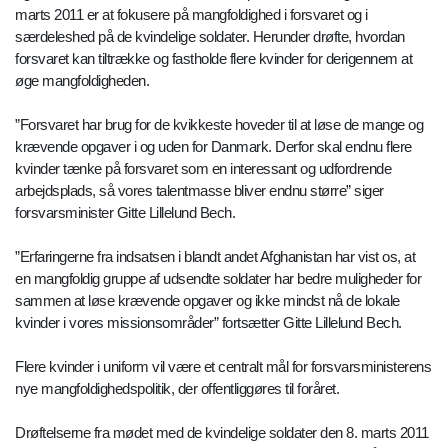
marts 2011 er at fokusere på mangfoldighed i forsvaret og i
særdeleshed på de kvindelige soldater. Herunder drøfte, hvordan
forsvaret kan tiltrække og fastholde flere kvinder for derigennem at
øge mangfoldigheden.
”Forsvaret har brug for de kvikkeste hoveder til at løse de mange og
krævende opgaver i og uden for Danmark. Derfor skal endnu flere
kvinder tænke på forsvaret som en interessant og udfordrende
arbejdsplads, så vores talentmasse bliver endnu større” siger
forsvarsminister Gitte Lillelund Bech.
”Erfaringerne fra indsatsen i blandt andet Afghanistan har vist os, at
en mangfoldig gruppe af udsendte soldater har bedre muligheder for
sammen at løse krævende opgaver og ikke mindst nå de lokale
kvinder i vores missionsområder” fortsætter Gitte Lillelund Bech.
Flere kvinder i uniform vil være et centralt mål for forsvarsministerens
nye mangfoldighedspolitik, der offentliggøres til foråret.
Drøftelserne fra mødet med de kvindelige soldater den 8. marts 2011