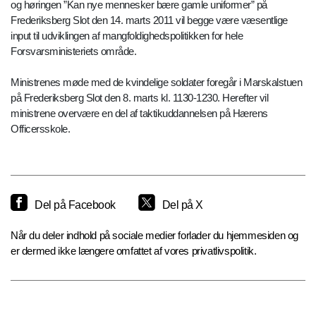
og høringen ”Kan nye mennesker bære gamle uniformer” på
Frederiksberg Slot den 14. marts 2011 vil begge være væsentlige
input til udviklingen af mangfoldighedspolitikken for hele
Forsvarsministeriets område.
Ministrenes møde med de kvindelige soldater foregår i Marskalstuen
på Frederiksberg Slot den 8. marts kl. 1130-1230. Herefter vil
ministrene overvære en del af taktikuddannelsen på Hærens
Officersskole.
Del på Facebook
Del på X
Når du deler indhold på sociale medier forlader du hjemmesiden og
er dermed ikke længere omfattet af vores privatlivspolitik.