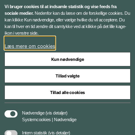
X
Vi bruger cookies til at indsamle statistik og vise feeds fra
sociale medier.
Nedenfor kan du læse om de forskellige cookies. Du
kan klikke Kun nødvendige, eller vælge hvilke du vil acceptere. Du
LinkedIn
kan til hver en tid ændre dit samtykke ved at klikke på det lille kage-
ikon i venstre side.
Instagram
Læs mere om cookies
Kun nødvendige
Tillad valgte
Styrelser og myndigheder under Forsvarsministeriet
Tillad alle cookies
Cookies
Nødvendige
(vis detaljer)
Systemcookies | Nødvendige
Tilgængelighedserklæring
Intern statistik
(vis detaljer)