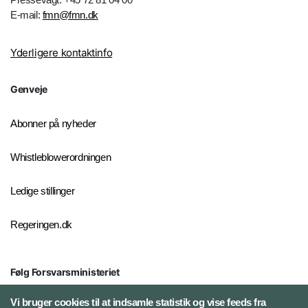
E-mail:
fmn@fmn.dk
Yderligere kontaktinfo
Genveje
Abonner på nyheder
Whistleblowerordningen
Ledige stillinger
Regeringen.dk
Følg Forsvarsministeriet
X
Vi bruger cookies til at indsamle statistik og vise feeds fra