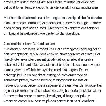
erhvervsminister Brian Mikkelsen. De fire ministre var enige om
behovet for en flerstrenget og langsigtet dansk indsats mod pirateri.
Med henblik på allerede nu at imødegå den alvorlige risiko for danske
skibe, der sejler i området, vil regeringen fremover anlægge en mere
åben tilgang i forbindelse med vurderingen af konkrete ansøgninger
om brug af bevæbnede civile vagter på danske skibe.
Justitsminister Lars Barfoed udtaler:
”Situationen i området ud for Afrikas Horn er meget alvorlig, og det er
helt uacceptabelt, at bl.a. danske skibe bliver angrebet af pirater. Det
risikofyldte farvand er væsentligt udvidet, og antallet af angreb er
eskaleret voldsomt. Det har vist sig, at brugen af bevæbnede vagter
aktuelt giver en effektiv beskyttelse mod piratangreb. Det er
selvfølgelig ikke en langsigtet løsning på problemet med de
somaliske pirater, hvor en bred og forebyggende indsats er
nødvendig for at bekæmpe årsagerne til pirateri. Men det bidrager her
og nu til sikkerheden på danske skibe. Jeg har derfor besluttet, at der
fremover skal være en mere åben tilgang til brugen af private
væbnede vagter bl.a. baseret på den generelle trussel i området.”