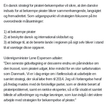
En dansk strategi for pirateri-bekæmpelse vil sikre, at den danske
indsats for at bekæmpe pirater bliver sammenhængende, langsigtet
og fremadrettet. Som udgangspunkt vil strategien fokusere på tre
overordnede målsætninger:
1) at bekæmpe pirater
2) at beskytte dansk og international skibsfart og
3) at bidrage til, at de berørte lande i regionen på sigt selv bliver i stand
til at varetage disse opgaver.
Udenrigsminister Lene Espersen udtaler:
”Den seneste gidseltagning er desværre endnu en påmindelse om
den trussel, som pirateri udgør, ikke mindst for en stor søfartsnation
som Danmark. Vi er i dag enige om i fællesskab at udarbejde en
samlet strategi, der skal løbe frem til 2014. Jeg vil i forlængelse heraf
på fredag mødes med de forskellige parter, som er direkte berørt af
pirateriproblemet, samt en række eksperter, så vi får skabt et samlet
billede af udfordringer og mulige løsninger, som kan indgå i det videre
arbejde med strategien for bekæmpelse af pirater.”