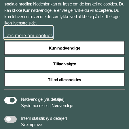
sociale medier.
Nedenfor kan du læse om de forskellige cookies. Du
kan klikke Kun nødvendige, eller vælge hvilke du vil acceptere. Du
LinkedIn
kan til hver en tid ændre dit samtykke ved at klikke på det lille kage-
ikon i venstre side.
Instagram
Læs mere om cookies
Kun nødvendige
Tillad valgte
Styrelser og myndigheder under Forsvarsministeriet
Tillad alle cookies
Cookies
Nødvendige
(vis detaljer)
Systemcookies | Nødvendige
Tilgængelighedserklæring
Intern statistik
(vis detaljer)
Siteimprove