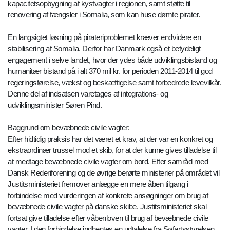
kapacitetsopbygning af kystvagter i regionen, samt støtte til
renovering af fængsler i Somalia, som kan huse dømte pirater.
En langsigtet løsning på pirateriproblemet kræver endvidere en
stabilisering af Somalia. Derfor har Danmark også et betydeligt
engagement i selve landet, hvor der ydes både udviklingsbistand og
humanitær bistand på i alt 370 mil kr. for perioden 2011-2014 til god
regeringsførelse, vækst og beskæftigelse samt forbedrede levevilkår.
Denne del af indsatsen varetages af integrations- og
udviklingsminister Søren Pind.
Baggrund om bevæbnede civile vagter:
Efter hidtidig praksis har det været et krav, at der var en konkret og
ekstraordinær trussel mod et skib, for at der kunne gives tilladelse til
at medtage bevæbnede civile vagter om bord. Efter samråd med
Dansk Rederiforening og de øvrige berørte ministerier på området vil
Justitsministeriet fremover anlægge en mere åben tilgang i
forbindelse med vurderingen af konkrete ansøgninger om brug af
bevæbnede civile vagter på danske skibe. Justitsministeriet skal
fortsat give tilladelse efter våbenloven til brug af bevæbnede civile
vagter. I den forbindelse indhentes en udtalelse fra Søfartsstyrelsen