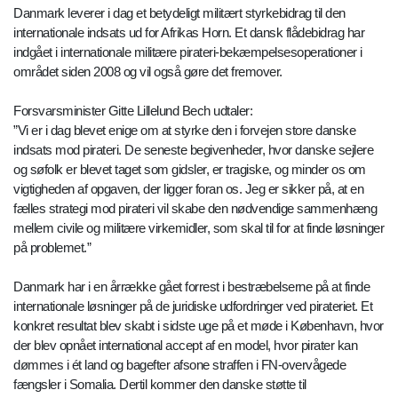
Danmark leverer i dag et betydeligt militært styrkebidrag til den
internationale indsats ud for Afrikas Horn. Et dansk flådebidrag har
indgået i internationale militære pirateri-bekæmpelsesoperationer i
området siden 2008 og vil også gøre det fremover.
Forsvarsminister Gitte Lillelund Bech udtaler:
”Vi er i dag blevet enige om at styrke den i forvejen store danske
indsats mod pirateri. De seneste begivenheder, hvor danske sejlere
og søfolk er blevet taget som gidsler, er tragiske, og minder os om
vigtigheden af opgaven, der ligger foran os. Jeg er sikker på, at en
fælles strategi mod pirateri vil skabe den nødvendige sammenhæng
mellem civile og militære virkemidler, som skal til for at finde løsninger
på problemet.”
Danmark har i en årrække gået forrest i bestræbelserne på at finde
internationale løsninger på de juridiske udfordringer ved pirateriet. Et
konkret resultat blev skabt i sidste uge på et møde i København, hvor
der blev opnået international accept af en model, hvor pirater kan
dømmes i ét land og bagefter afsone straffen i FN-overvågede
fængsler i Somalia. Dertil kommer den danske støtte til