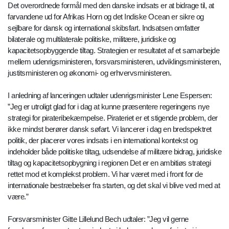
Det overordnede formål med den danske indsats er at bidrage til, at
farvandene ud for Afrikas Horn og det Indiske Ocean er sikre og
sejlbare for dansk og international skibsfart. Indsatsen omfatter
bilaterale og multilaterale politiske, militære, juridiske og
kapacitetsopbyggende tiltag. Strategien er resultatet af et samarbejde
mellem udenrigsministeren, forsvarsministeren, udviklingsministeren,
justitsministeren og økonomi- og erhvervsministeren.
I anledning af lanceringen udtaler udenrigsminister Lene Espersen:
”Jeg er utroligt glad for i dag at kunne præsentere regeringens nye
strategi for pirateribekæmpelse. Pirateriet er et stigende problem, der
ikke mindst berører dansk søfart. Vi lancerer i dag en bredspektret
politik, der placerer vores indsats i en international kontekst og
indeholder både politiske tiltag, udsendelse af militære bidrag, juridiske
tiltag og kapacitetsopbygning i regionen Det er en ambitiøs strategi
rettet mod et komplekst problem. Vi har været med i front for de
internationale bestræbelser fra starten, og det skal vi blive ved med at
være.”
Forsvarsminister Gitte Lillelund Bech udtaler: ”Jeg vil gerne