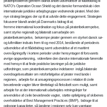
pirateriproblemet gennem blandt andet udsendelser af flådebidrag til
NATO’s Operation Ocean Shield og det danske formandskab i den
internationale juridiske arbejdsgruppe vedrørende pirateri. Med den
nye strategi lægges der op til at udvide dette engagement. Strategien
fokuserer blandt andet på Danmarks bidrag til at;
fremme international koordination og fokus på pirateribekæmpelse,
samt styrke regionalt og bilateralt samarbejde om
pirateribekæmpelse, bekæmpe pirater gennem en styrket dansk sø-
og luftmilitær indsats frem til og med 2014, bestående af periodevis
udsendelse af et flådebidrag samt udsendelse af et maritimt
overvågningsfly i kortere perioder under hensyntagen til forsvarets
øvrige opgaveløsning, videreføre den danske internationale førerrolle
med hensyn til at finde praktiske løsninger på de juridiske
udfordringer, som pirateribekæmpelse indebærer indgå bilaterale
overdragelsesaftaler om retsforfølgelse af pirater med lande i
regionen, arbejde for at ansøgningsprocessen i relation til civile
bevæbnede vagter bliver tilrettelagt så fleksibelt som muligt, samt
arbejde for at der internationalt udarbejdes retningslinjer for
anvendelse af civile bevæbnede vagter, støtte opfølgning af skibenes
overholdelse af Best Management Practices (BMP), bidrage til at
opbygge kapaciteter, så landene i regionen selv kan varetage