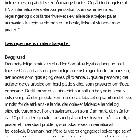
bekæmpes, og at det sker på mange fronter. Også i forlængelse af
FN’s internationale søfartsorganisation, som sammen med
regeringer og skibsfartserhvervet selv allerede arbejder på at
udmønte strategiens elementer for beskyttelse af skibene mod
pirateri.”
Læs regeringens pirateristrategi her
Baggrund
Den betydelige pirataktivitet ud for Somalias kyst og langt ud i det
Indiske Ocean har store personlige omkostninger for de mennesker,
der holdes som gidsler, og deres pårørende. Også de personer, der
udfører deres arbejde om bord på de skibe, som passerer området,
er berørte. Dertil kommer, at pirateriet har haft en betydelig negativ
indvirkning på den globale kommercielle skibsfart og samhandel, ikke
mindst for de afrikanske lande, der oplever faldende handel og
stigende varepriser. For en søfartsnation som Danmark, der står for
ca. 10 pct. af den globale transport på verdenshavene målt i værdi, er
pirateri et mærkbart problem, som skal løses i internationalt
fællesskab. Danmark har i flere år været engageret i bekæmpelse af