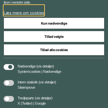
ikon i venstre side.
Instagram
Læs mere om cookies
Kun nødvendige
Tillad valgte
Styrelser og myndigheder under Forsvarsministeriet
Tillad alle cookies
Cookies
Nødvendige
(vis detaljer)
Systemcookies | Nødvendige
Tilgængelighedserklæring
Intern statistik
(vis detaljer)
Siteimprove
Databeskyttelse
Tredjeparts
(vis detaljer)
X (Twitter) | Google