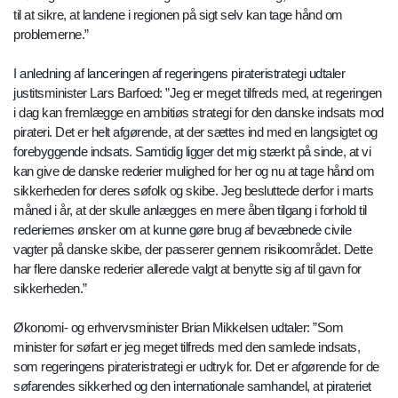
til at sikre, at landene i regionen på sigt selv kan tage hånd om
problemerne.”
I anledning af lanceringen af regeringens pirateristrategi udtaler
justitsminister Lars Barfoed: ”Jeg er meget tilfreds med, at regeringen
i dag kan fremlægge en ambitiøs strategi for den danske indsats mod
pirateri. Det er helt afgørende, at der sættes ind med en langsigtet og
forebyggende indsats. Samtidig ligger det mig stærkt på sinde, at vi
kan give de danske rederier mulighed for her og nu at tage hånd om
sikkerheden for deres søfolk og skibe. Jeg besluttede derfor i marts
måned i år, at der skulle anlægges en mere åben tilgang i forhold til
rederiernes ønsker om at kunne gøre brug af bevæbnede civile
vagter på danske skibe, der passerer gennem risikoområdet. Dette
har flere danske rederier allerede valgt at benytte sig af til gavn for
sikkerheden.”
Økonomi- og erhvervsminister Brian Mikkelsen udtaler: ”Som
minister for søfart er jeg meget tilfreds med den samlede indsats,
som regeringens pirateristrategi er udtryk for. Det er afgørende for de
søfarendes sikkerhed og den internationale samhandel, at pirateriet