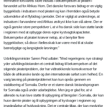
fremhæve forsvarets store indsats i bekæmpelsen af pirateri i
farvandet ud for Afrikas Horn. Det danske forsvars bidrag er en vigtig
byggeklods i indsatsen mod pirateri og kan i fremtiden også betyde
udsendelse af et flybidrag i perioder. Det er vigtigt at understrege, at
indsatsen i farvandene ved Afrikas østkyst ikke kan stå alene. Der er
også ganske store perspektiver i, at vi fra dansk side kan støtte lande
i regionen med at opbygge deres egne kystvagtskapaciteter.
Bekæmpelse af pirateri kræver netop, at vi benytter flere
byggeklodser, så disse i fællesskab kan være med til at skabe
bæredygtige og langsigtede løsninger."
Udviklingsminister Søren Pind udtaler: ”Med regeringens nye strategi
yder udviklingsbistanden et centralt bidrag til bekæmpelsen af det
stigende pirateriproblem, der har vidtrækkende konsekvenser for
både de afrikanske lande og den internationale søfart som helhed. En
varig løsning på pirateriproblemet kan kun opnås gennem en
stabilisering af Somalia. Derfor er et større dansk bistandsprogram
for Somalia også under udarbejdelse. Men jeg er glad for, at vi
allerede nu kan love støtte til opbygning af fængsler i Somalia, der kan
huse dømte pirater og til opbygningen af kystvager i regionen og
imødegåelse af hvidvaskning. Det er centrale tiltag, der kan medvirke