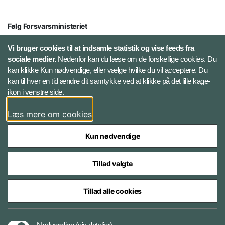
Følg Forsvarsministeriet
X
Vi bruger cookies til at indsamle statistik og vise feeds fra
sociale medier.
Nedenfor kan du læse om de forskellige cookies. Du
kan klikke Kun nødvendige, eller vælge hvilke du vil acceptere. Du
LinkedIn
kan til hver en tid ændre dit samtykke ved at klikke på det lille kage-
ikon i venstre side.
Instagram
Læs mere om cookies
Kun nødvendige
Tillad valgte
Styrelser og myndigheder under Forsvarsministeriet
Tillad alle cookies
Cookies