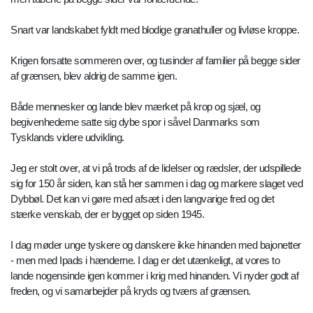
Snart var landskabet fyldt med blodige granathuller og livløse kroppe.
Krigen forsatte sommeren over, og tusinder af familier på begge sider
af grænsen, blev aldrig de samme igen.
Både mennesker og lande blev mærket på krop og sjæl, og
begivenhederne satte sig dybe spor i såvel Danmarks som
Tysklands videre udvikling.
Jeg er stolt over, at vi på trods af de lidelser og rædsler, der udspillede
sig for 150 år siden, kan stå her sammen i dag og markere slaget ved
Dybbøl. Det kan vi gøre med afsæt i den langvarige fred og det
stærke venskab, der er bygget op siden 1945.
I dag møder unge tyskere og danskere ikke hinanden med bajonetter
- men med Ipads i hænderne. I dag er det utænkeligt, at vores to
lande nogensinde igen kommer i krig med hinanden. Vi nyder godt af
freden, og vi samarbejder på kryds og tværs af grænsen.