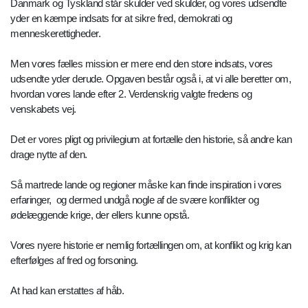
Danmark og Tyskland står skulder ved skulder, og vores udsendte
yder en kæmpe indsats for at sikre fred, demokrati og
menneskerettigheder.
Men vores fælles mission er mere end den store indsats, vores
udsendte yder derude. Opgaven består også i, at vi alle beretter om,
hvordan vores lande efter 2. Verdenskrig valgte fredens og
venskabets vej.
Det er vores pligt og privilegium at fortælle den historie, så andre kan
drage nytte af den.
Så martrede lande og regioner måske kan finde inspiration i vores
erfaringer, og dermed undgå nogle af de svære konflikter og
ødelæggende krige, der ellers kunne opstå.
Vores nyere historie er nemlig fortællingen om, at konflikt og krig kan
efterfølges af fred og forsoning.
At had kan erstattes af håb.