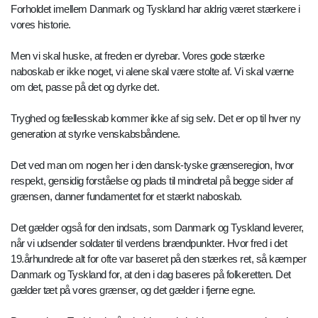
Forholdet imellem Danmark og Tyskland har aldrig været stærkere i
vores historie.
Men vi skal huske, at freden er dyrebar. Vores gode stærke
naboskab er ikke noget, vi alene skal være stolte af. Vi skal værne
om det, passe på det og dyrke det.
Tryghed og fællesskab kommer ikke af sig selv. Det er op til hver ny
generation at styrke venskabsbåndene.
Det ved man om nogen her i den dansk-tyske grænseregion, hvor
respekt, gensidig forståelse og plads til mindretal på begge sider af
grænsen, danner fundamentet for et stærkt naboskab.
Det gælder også for den indsats, som Danmark og Tyskland leverer,
når vi udsender soldater til verdens brændpunkter. Hvor fred i det
19.århundrede alt for ofte var baseret på den stærkes ret, så kæmper
Danmark og Tyskland for, at den i dag baseres på folkeretten. Det
gælder tæt på vores grænser, og det gælder i fjerne egne.