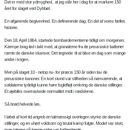
Det er med stor ydmyghed, at jeg står her i dag for at markere 150
året for slaget ved Dybbøl.
En afgørende begivenhed. En definerende dag. En del af vores fælles
historie.
Den 18. April 1864, startede bombardementerne tidligt om morgenen.
Kæmpe brag lød i takt med, at granaterne fra de preussiske batterier
ramte de danske skanser. Det tegnede til at blive en dag som mange
andre i krigen.
Men på slaget 10 - netop nu- for præcis 150 år siden tav de
preussiske kanoner. En kort stund var stilheden så nærværende, at
soldaterne tydeligt kunne høre fuglefløjt omkring de danske stillinger.
Et øjebliks overraskede normalitet midt i rædslerne.
Så brød helvede løs.
I løbet af kort tid angreb en talmæssigt overlegen styrke de danske
stillinger, og en uhørt voldsom og brutal kamp fulgte. Modet var stort,
men tabene på begge sider var forfærdende.