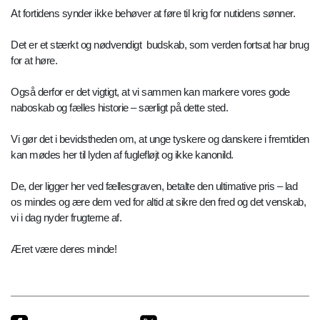
At fortidens synder ikke behøver at føre til krig for nutidens sønner.
Det er et stærkt og nødvendigt budskab, som verden fortsat har brug
for at høre.
Også derfor er det vigtigt, at vi sammen kan markere vores gode
naboskab og fælles historie – særligt på dette sted.
Vi gør det i bevidstheden om, at unge tyskere og danskere i fremtiden
kan mødes her til lyden af fuglefløjt og ikke kanonild.
De, der ligger her ved fællesgraven, betalte den ultimative pris – lad
os mindes og ære dem ved for altid at sikre den fred og det venskab,
vi i dag nyder frugterne af.
Æret være deres minde!