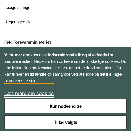
Ledige stillinger
Regeringen.dk
Følg Forsvarsministeriet
X
Vi bruger cookies til at indsamle statistik og vise feeds fra
sociale medier.
Nedenfor kan du læse om de forskellige cookies. Du
kan klikke Kun nødvendige, eller vælge hvilke du vil acceptere. Du
LinkedIn
kan til hver en tid ændre dit samtykke ved at klikke på det lille kage-
ikon i venstre side.
Instagram
Læs mere om cookies
Kun nødvendige
Tillad valgte