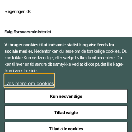
Regeringen.dk
Følg Forsvarsministeriet
X
Vi bruger cookies til at indsamle statistik og vise feeds fra
sociale medier.
Nedenfor kan du læse om de forskellige cookies. Du
kan klikke Kun nødvendige, eller vælge hvilke du vil acceptere. Du
LinkedIn
kan til hver en tid ændre dit samtykke ved at klikke på det lille kage-
ikon i venstre side.
Instagram
Læs mere om cookies
Kun nødvendige
Tillad valgte
Styrelser og myndigheder under Forsvarsministeriet
Tillad alle cookies