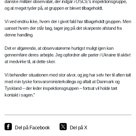
danske militær observatør, der indgår i OSCE’s inspektionsgruppe,
og at meget tyder på, at gruppen er blevet tilbageholdt.
Vi ved endnu ikke, hvem der i givet fald har tilbageholdt gruppen. Men
uanset hvem der står bag, tager jeg på det skarpeste afstand fra
denne handling.
Det er afgørende, at observatørerne hurtigst muligt igen kan
gennemføre deres arbejde. Jeg opfordrer alle parter i Ukraine til aktivt
at medvirke til, at dette sker.
Vi behandler situationen med stor alvor, og jeg har selv her til aften talt
med min tyske forsvarsministerkollega og aftalt at Danmark og
Tyskland – der leder inspektionsgruppen – fortsat vil holde tæt
kontakt i sagen.”
Del på Facebook
Del på X