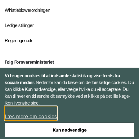
Whistleblowerordningen
Ledige stillinger
Regeringen.dk
Følg Forsvarsministeriet
X
Vi bruger cookies til at indsamle statistik og vise feeds fra
sociale medier.
Nedenfor kan du læse om de forskellige cookies. Du
kan klikke Kun nødvendige, eller vælge hvilke du vil acceptere. Du
LinkedIn
kan til hver en tid ændre dit samtykke ved at klikke på det lille kage-
ikon i venstre side.
Instagram
Læs mere om cookies
Kun nødvendige