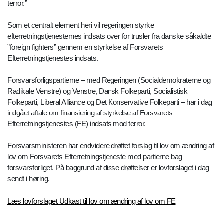
terror.”
Som et centralt element heri vil regeringen styrke
efterretningstjenesternes indsats over for trusler fra danske såkaldte
”foreign fighters” gennem en styrkelse af Forsvarets
Efterretningstjenestes indsats.
Forsvarsforligspartierne – med Regeringen (Socialdemokraterne og
Radikale Venstre) og Venstre, Dansk Folkeparti, Socialistisk
Folkeparti, Liberal Alliance og Det Konservative Folkeparti – har i dag
indgået aftale om finansiering af styrkelse af Forsvarets
Efterretningstjenestes (FE) indsats mod terror.
Forsvarsministeren har endvidere drøftet forslag til lov om ændring af
lov om Forsvarets Efterretningstjeneste med partierne bag
forsvarsforliget. På baggrund af disse drøftelser er lovforslaget i dag
sendt i høring.
Læs lovforslaget Udkast til lov om ændring af lov om FE