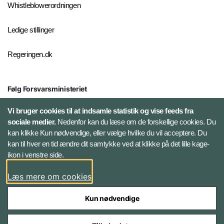
Whistleblowerordningen
Ledige stillinger
Regeringen.dk
Følg Forsvarsministeriet
X
Vi bruger cookies til at indsamle statistik og vise feeds fra
sociale medier.
Nedenfor kan du læse om de forskellige cookies. Du
kan klikke Kun nødvendige, eller vælge hvilke du vil acceptere. Du
LinkedIn
kan til hver en tid ændre dit samtykke ved at klikke på det lille kage-
ikon i venstre side.
Instagram
Læs mere om cookies
Kun nødvendige