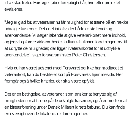
idrætsfaciliteter. Forsøget løber foreløbigt et år, hvorefter projektet
evalueres.
”Jeg er glad for, at veteraner nu får mulighed for at træne på en række
udvalgte kaserner. Det er et initiativ, der både er støttende og
anerkendende. Vi søger løbende at give veterankortet mere indhold,
og jeg vil opfordre virksomheder, kulturinstitutioner, forretninger mv. til
at udnytte de muligheder, der ligger i veterankortet for at udtrykke
anerkendelse”, siger forsvarsminister Peter Christensen.
Hvis du har været udsendt med Forsvaret og ikke har modtaget et
veterankort, kan du bestille et kort på Forsvarets hjemmeside. Her
fremgår også hvilke kriterier, der skal være opfyldt.
Det er en betingelse, at veteraner, som ønsker at benytte sig af
muligheden for at træne på de udvalgte kaserner, også er medlem af
en idrætsforening under Dansk Militært Idrætsforbund. Du kan finde
en oversigt over de lokale idrætsforeninger her.