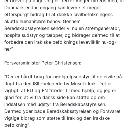
er drevet på flugt. Jeg er derfor meget tilfreds med, at
Danmark endnu engang kan levere et meget
efterspurgt bidrag til at dække civilbefolkningens
akutte humanitære behov. Gennem
Beredskabsstyrelsen sender vi nu en strømgenerator,
hospitalsudstyr og tæpper, og bidrager dermed til at
forbedre den irakiske befolknings levevilkår nu-og-
her”.
Forsvarsminister Peter Christensen:
”Der er hårdt brug for nødhjælpsudstyr til de civile på
flugt fra den ISIL-belejrede by Mosul i Irak. Det er
vigtigt, at EU og FN træder til med hjælp, og jeg er
glad for, at vi fra dansk side kan støtte op om
indsatsen med udstyr fra Beredskabsstyrelsen.
Dermed yder både Beredskabsstyrelsen og Forsvaret
vigtige bidrag som støtte til Irak og den irakiske
befolkning”.