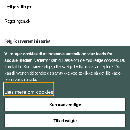
Ledige stillinger
Regeringen.dk
Følg Forsvarsministeriet
X
Vi bruger cookies til at indsamle statistik og vise feeds fra
sociale medier.
Nedenfor kan du læse om de forskellige cookies. Du
kan klikke Kun nødvendige, eller vælge hvilke du vil acceptere. Du
LinkedIn
kan til hver en tid ændre dit samtykke ved at klikke på det lille kage-
ikon i venstre side.
Instagram
Læs mere om cookies
Kun nødvendige
Tillad valgte