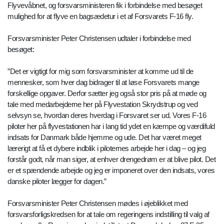
Flyvevåbnet, og forsvarsministeren fik i forbindelse med besøget
mulighed for at flyve en bagsædetur i et af Forsvarets F-16 fly.
Forsvarsminister Peter Christensen udtaler i forbindelse med
besøget:
”Det er vigtigt for mig som forsvarsminister at komme ud til de
mennesker, som hver dag bidrager til at løse Forsvarets mange
forskellige opgaver. Derfor sætter jeg også stor pris på at møde og
tale med medarbejderne her på Flyvestation Skrydstrup og ved
selvsyn se, hvordan deres hverdag i Forsvaret ser ud. Vores F-16
piloter her på flyvestationen har i lang tid ydet en kæmpe og værdifuld
indsats for Danmark både hjemme og ude. Det har været meget
lærerigt at få et dybere indblik i piloternes arbejde her i dag – og jeg
forstår godt, når man siger, at enhver drengedrøm er at blive pilot. Det
er et spændende arbejde og jeg er imponeret over den indsats, vores
danske piloter lægger for dagen.”
Forsvarsminister Peter Christensen mødes i øjeblikket med
forsvarsforligskredsen for at tale om regeringens indstilling til valg af