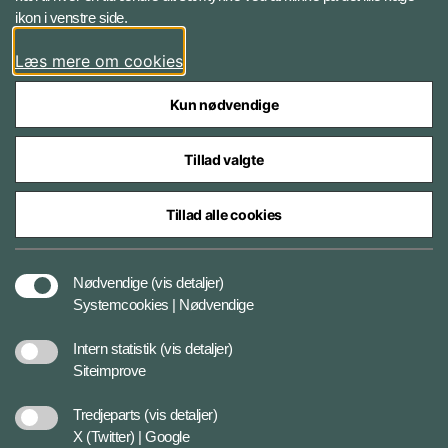
ikon i venstre side.
Instagram
Læs mere om cookies
Kun nødvendige
Tillad valgte
Styrelser og myndigheder under Forsvarsministeriet
Tillad alle cookies
Cookies
Nødvendige
(vis detaljer)
Systemcookies | Nødvendige
Tilgængelighedserklæring
Intern statistik
(vis detaljer)
Siteimprove
Databeskyttelse
Tredjeparts
(vis detaljer)
X (Twitter) | Google