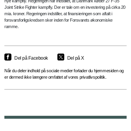
nye kampfly. Regeringen har indstillet, at Danmark køber 27 F-35
Joint Strike Fighter kampfly. Der er tale om en investering på cirka 20
mia. kroner. Regeringen indstiller, at finansieringen som aftalt i
forsvarsforligskredsen sker inden for Forsvarets økonomiske
ramme.
Del på Facebook
Del på X
Når du deler indhold på sociale medier forlader du hjemmesiden og
er dermed ikke længere omfattet af vores privatlivspolitik.