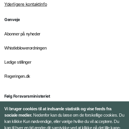
Yderligere kontaktinfo
Genveje
Abonner på nyheder
Whistleblowerordningen
Ledige stillinger
Regeringen.dk
Følg Forsvarsministeriet
X
Vi bruger cookies til at indsamle statistik og vise feeds fra
sociale medier.
Nedenfor kan du læse om de forskellige cookies. Du
kan klikke Kun nødvendige, eller vælge hvilke du vil acceptere. Du
LinkedIn
kan til hver en tid ændre dit samtykke ved at klikke på det lille kage-