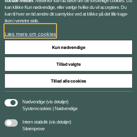
sociale medier.
Nedenfor kan du læse om de forskellige cookies. Du
kan klikke Kun nødvendige, eller vælge hvilke du vil acceptere. Du
LinkedIn
kan til hver en tid ændre dit samtykke ved at klikke på det lille kage-
ikon i venstre side.
Instagram
Læs mere om cookies
Kun nødvendige
Tillad valgte
Styrelser og myndigheder under Forsvarsministeriet
Tillad alle cookies
Cookies
Nødvendige
(vis detaljer)
Systemcookies | Nødvendige
Tilgængelighedserklæring
Intern statistik
(vis detaljer)
Siteimprove
Databeskyttelse