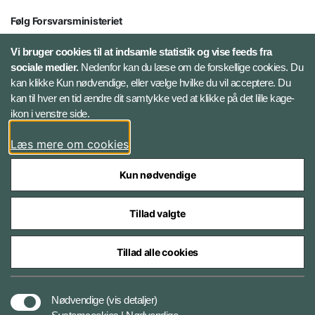
Følg Forsvarsministeriet
X
Vi bruger cookies til at indsamle statistik og vise feeds fra
sociale medier.
Nedenfor kan du læse om de forskellige cookies. Du
kan klikke Kun nødvendige, eller vælge hvilke du vil acceptere. Du
LinkedIn
kan til hver en tid ændre dit samtykke ved at klikke på det lille kage-
ikon i venstre side.
Instagram
Læs mere om cookies
Kun nødvendige
Tillad valgte
Styrelser og myndigheder under Forsvarsministeriet
Tillad alle cookies
Cookies
Nødvendige
(vis detaljer)