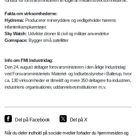
rundtur for forsvarsministeren til nogle af medlemsvirksomhederne.
Fakta om virksomhederne:
Hydrema:
Producerer mineryddere og vedligeholder hærens
infanterikampkøretøjer.
Sky Watch:
Udvikler droner til civil og militær anvendelse
Gomspace:
Bygger små satellitter
Info om FMI Industridag:
Den 24. august deltager forsvarsministeren i den årlige Industridag
ved Forsvarsministeriets Materiel- og Indkøbsstyrelse i Ballerup, hvor
ca. 130 virksomheder er tilmeldt og mere 350 deltagere fra industrien,
industriens organisationer, uddannelsesinstitutioner m.v.
Del på Facebook
Del på X
Når du deler indhold på sociale medier forlader du hjemmesiden og