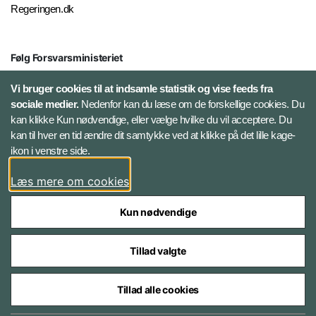
Regeringen.dk
Følg Forsvarsministeriet
X
Vi bruger cookies til at indsamle statistik og vise feeds fra
sociale medier.
Nedenfor kan du læse om de forskellige cookies. Du
kan klikke Kun nødvendige, eller vælge hvilke du vil acceptere. Du
LinkedIn
kan til hver en tid ændre dit samtykke ved at klikke på det lille kage-
ikon i venstre side.
Instagram
Læs mere om cookies
Kun nødvendige
Tillad valgte
Styrelser og myndigheder under Forsvarsministeriet
Tillad alle cookies