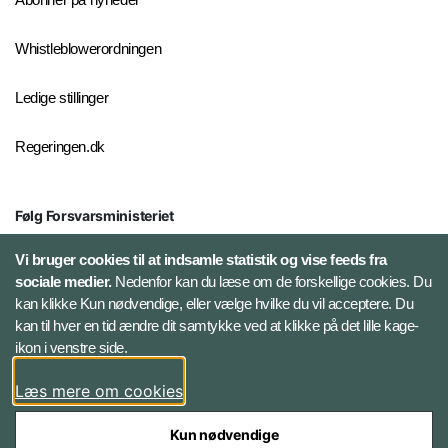
Whistleblowerordningen
Ledige stillinger
Regeringen.dk
Følg Forsvarsministeriet
X
Vi bruger cookies til at indsamle statistik og vise feeds fra
sociale medier.
Nedenfor kan du læse om de forskellige cookies. Du
kan klikke Kun nødvendige, eller vælge hvilke du vil acceptere. Du
LinkedIn
kan til hver en tid ændre dit samtykke ved at klikke på det lille kage-
ikon i venstre side.
Instagram
Læs mere om cookies
Kun nødvendige