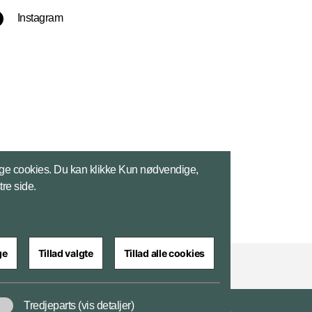
Instagram
ge cookies. Du kan klikke Kun nødvendige,
tre side.
ge
Tillad valgte
Tillad alle cookies
Tredjeparts
(vis detaljer)
Tilgængelighedserklæring
Databeskyttelse