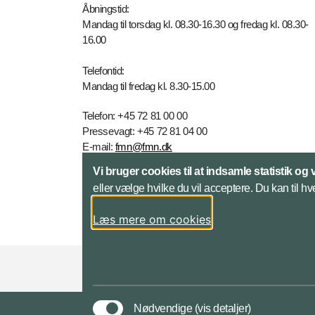
Åbningstid:
Mandag til torsdag kl. 08.30-16.30 og fredag kl. 08.30-
16.00
Telefontid:
Mandag til fredag kl. 8.30-15.00
Telefon: +45 72 81 00 00
Pressevagt: +45 72 81 04 00
E-mail:
fmn@fmn.dk
Vi bruger cookies til at indsamle statistik og 
Yderligere kontaktinfo
eller vælge hvilke du vil acceptere. Du kan til hv
Læs mere om cookies
Styrelser og myndigheder under Forsvarsmini
Nødvendige
(vis detaljer)