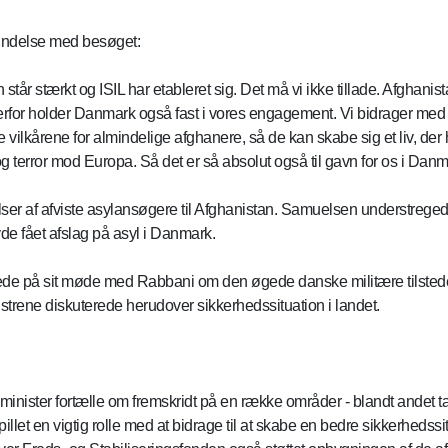
bindelse med besøget:
 står stærkt og ISIL har etableret sig. Det må vi ikke tillade. Afghanis
rfor holder Danmark også fast i vores engagement. Vi bidrager med s
e vilkårene for almindelige afghanere, så de kan skabe sig et liv, der 
g terror mod Europa. Så det er så absolut også til gavn for os i Danm
r af afviste asylansøgere til Afghanistan. Samuelsen understregede
de fået afslag på asyl i Danmark.
rede på sit møde med Rabbani om den øgede danske militære tilstede
strene diskuterede herudover sikkerhedssituation i landet.
minister fortælle om fremskridt på en række områder - blandt andet 
llet en vigtig rolle med at bidrage til at skabe en bedre sikkerhedssitu