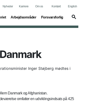
Nyheder
Karriere
Om os
Kontakt
English
t)
(current)
(current)
riet
Arbejdsområder
Forsvarsforlig
r Danmark
rationsminister Inger Støjberg mødtes i
mellem Danmark og Afghanistan.
edeværelse omfatter en udviklingsindsats på 425