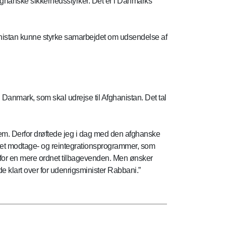
afghanske sikkerhedsstyrker. Det er i Danmarks
nistan kunne styrke samarbejdet om udsendelse af
 Danmark, som skal udrejse til Afghanistan. Det tal
jem. Derfor drøftede jeg i dag med den afghanske
eret modtage- og reintegrationsprogrammer, som
hed for en mere ordnet tilbagevenden. Men ønsker
de klart over for udenrigsminister Rabbani.”