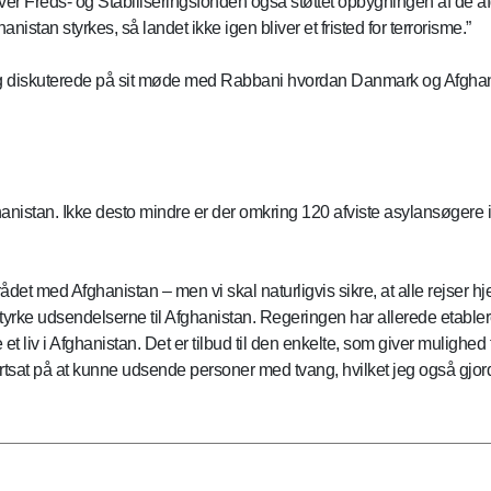
 over Freds- og Stabiliseringsfonden også støttet opbygningen af de 
anistan styrkes, så landet ikke igen bliver et fristed for terrorisme.”
rg diskuterede på sit møde med Rabbani hvordan Danmark og Afgha
anistan. Ikke desto mindre er der omkring 120 afviste asylansøgere i
t med Afghanistan – men vi skal naturligvis sikre, at alle rejser h
styrke udsendelserne til Afghanistan. Regeringen har allerede etabl
te et liv i Afghanistan. Det er tilbud til den enkelte, som giver mulig
 fortsat på at kunne udsende personer med tvang, hvilket jeg også gjor