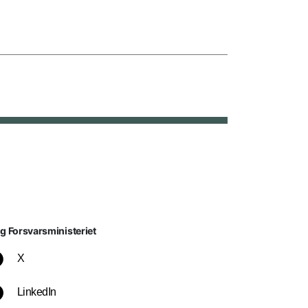
lg Forsvarsministeriet
X
LinkedIn