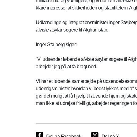
militære bidrag yderligere, og vi har i en årrække
klare interesse, at sikkerheden og stabiliteten i Afgh
Udlændinge og integrationsminister Inger Støjbe
afviste asylansøgere til Afghanistan.
Inger Støjberg siger:
”Vi udsender løbende afviste asylansøgere til Afgh
arbejder jeg på at få bragt ned.
Vi har et løbende samarbejde på udsendelsesområde
udenrigsminister, hvordan vi bedst lykkes med at 
gør det muligt at få hjælp til at vende hjem og star
man ikke at udrejse frivilligt, arbejder regeringen
Del på Facebook
Del på X