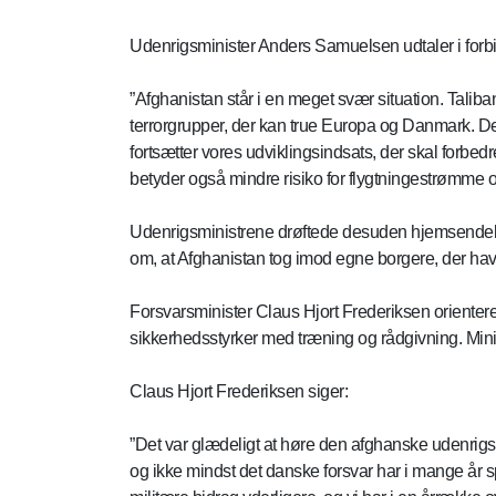
Udenrigsminister Anders Samuelsen udtaler i for
”Afghanistan står i en meget svær situation. Taliban
terrorgrupper, der kan true Europa og Danmark. De
fortsætter vores udviklingsindsats, der skal forbedr
betyder også mindre risiko for flygtningestrømme o
Udenrigsministrene drøftede desuden hjemsendelse
om, at Afghanistan tog imod egne borgere, der hav
Forsvarsminister Claus Hjort Frederiksen oriente
sikkerhedsstyrker med træning og rådgivning. Mini
Claus Hjort Frederiksen siger:
”Det var glædeligt at høre den afghanske udenrigs
og ikke mindst det danske forsvar har i mange år spi