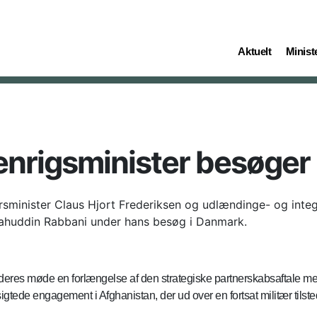
(current)
(curren
Aktuelt
Ministe
enrigsminister besøge
sminister Claus Hjort Frederiksen og udlændinge- og integ
lahuddin Rabbani under hans besøg i Danmark.
deres møde en forlængelse af den strategiske partnerskabsaftale 
tede engagement i Afghanistan, der ud over en fortsat militær tilst