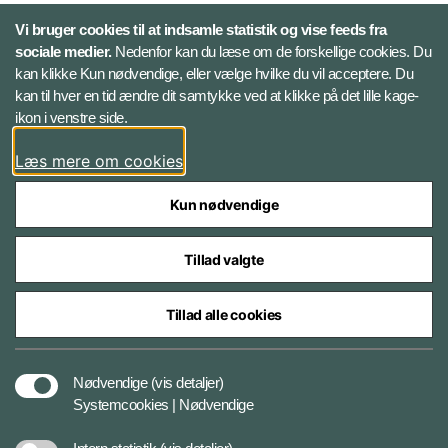
X
Vi bruger cookies til at indsamle statistik og vise feeds fra
sociale medier.
Nedenfor kan du læse om de forskellige cookies. Du
kan klikke Kun nødvendige, eller vælge hvilke du vil acceptere. Du
LinkedIn
kan til hver en tid ændre dit samtykke ved at klikke på det lille kage-
ikon i venstre side.
Instagram
Læs mere om cookies
Kun nødvendige
Tillad valgte
Styrelser og myndigheder under Forsvarsministeriet
Tillad alle cookies
Cookies
Nødvendige
(vis detaljer)
Systemcookies | Nødvendige
Tilgængelighedserklæring