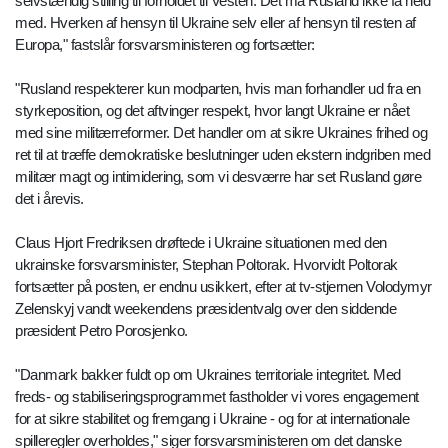
selvstændig stilling til forholdet til Vesten. Det må Rusland ikke få held
med. Hverken af hensyn til Ukraine selv eller af hensyn til resten af
Europa," fastslår forsvarsministeren og fortsætter:
"Rusland respekterer kun modparten, hvis man forhandler ud fra en
styrkeposition, og det aftvinger respekt, hvor langt Ukraine er nået
med sine militærreformer. Det handler om at sikre Ukraines frihed og
ret til at træffe demokratiske beslutninger uden ekstern indgriben med
militær magt og intimidering, som vi desværre har set Rusland gøre
det i årevis.
Claus Hjort Fredriksen drøftede i Ukraine situationen med den
ukrainske forsvarsminister, Stephan Poltorak. Hvorvidt Poltorak
fortsætter på posten, er endnu usikkert, efter at tv-stjernen Volodymyr
Zelenskyj vandt weekendens præsidentvalg over den siddende
præsident Petro Porosjenko.
"Danmark bakker fuldt op om Ukraines territoriale integritet. Med
freds- og stabiliseringsprogrammet fastholder vi vores engagement
for at sikre stabilitet og fremgang i Ukraine - og for at internationale
spilleregler overholdes," siger forsvarsministeren om det danske