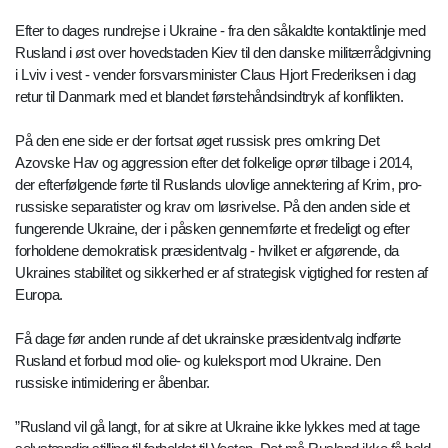
Efter to dages rundrejse i Ukraine - fra den såkaldte kontaktlinje med
Rusland i øst over hovedstaden Kiev til den danske militærrådgivning
i Lviv i vest - vender forsvarsminister Claus Hjort Frederiksen i dag
retur til Danmark med et blandet førstehåndsindtryk af konflikten.
På den ene side er der fortsat øget russisk pres omkring Det
Azovske Hav og aggression efter det folkelige oprør tilbage i 2014,
der efterfølgende førte til Ruslands ulovlige annektering af Krim, pro-
russiske separatister og krav om løsrivelse. På den anden side et
fungerende Ukraine, der i påsken gennemførte et fredeligt og efter
forholdene demokratisk præsidentvalg - hvilket er afgørende, da
Ukraines stabilitet og sikkerhed er af strategisk vigtighed for resten af
Europa.
Få dage før anden runde af det ukrainske præsidentvalg indførte
Rusland et forbud mod olie- og kuleksport mod Ukraine. Den
russiske intimidering er åbenbar.
”Rusland vil gå langt, for at sikre at Ukraine ikke lykkes med at tage