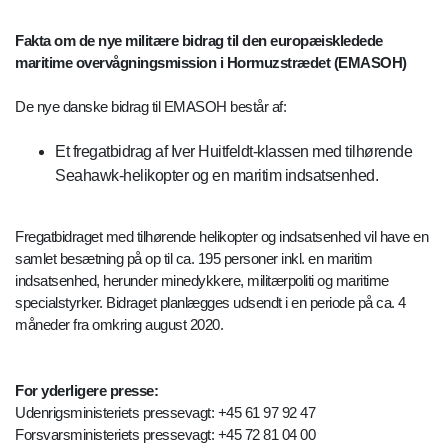
Fakta om de nye militære bidrag til den europæiskledede
maritime overvågningsmission i Hormuzstrædet (EMASOH)
De nye danske bidrag til EMASOH består af:
Et fregatbidrag af Iver Huitfeldt-klassen med tilhørende
Seahawk-helikopter og en maritim indsatsenhed.
Fregatbidraget med tilhørende helikopter og indsatsenhed vil have en
samlet besætning på op til ca. 195 personer inkl. en maritim
indsatsenhed, herunder minedykkere, militærpoliti og maritime
specialstyrker. Bidraget planlægges udsendt i en periode på ca. 4
måneder fra omkring august 2020.
For yderligere presse:
Udenrigsministeriets pressevagt: +45 61 97 92 47
Forsvarsministeriets pressevagt: +45 72 81 04 00