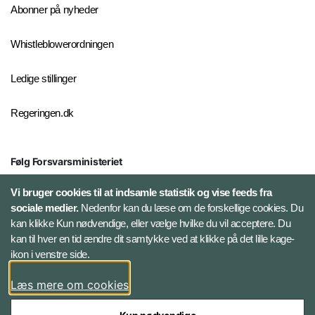
Abonner på nyheder
Whistleblowerordningen
Ledige stillinger
Regeringen.dk
Følg Forsvarsministeriet
X
Vi bruger cookies til at indsamle statistik og vise feeds fra
sociale medier.
Nedenfor kan du læse om de forskellige cookies. Du
kan klikke Kun nødvendige, eller vælge hvilke du vil acceptere. Du
LinkedIn
kan til hver en tid ændre dit samtykke ved at klikke på det lille kage-
ikon i venstre side.
Instagram
Læs mere om cookies