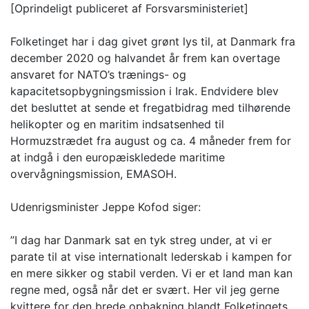
[Oprindeligt publiceret af Forsvarsministeriet]
Folketinget har i dag givet grønt lys til, at Danmark fra
december 2020 og halvandet år frem kan overtage
ansvaret for NATO’s trænings- og
kapacitetsopbygningsmission i Irak. Endvidere blev
det besluttet at sende et fregatbidrag med tilhørende
helikopter og en maritim indsatsenhed til
Hormuzstrædet fra august og ca. 4 måneder frem for
at indgå i den europæiskledede maritime
overvågningsmission, EMASOH.
Udenrigsminister Jeppe Kofod siger:
”I dag har Danmark sat en tyk streg under, at vi er
parate til at vise internationalt lederskab i kampen for
en mere sikker og stabil verden. Vi er et land man kan
regne med, også når det er svært. Her vil jeg gerne
kvittere for den brede opbakning blandt Folketingets