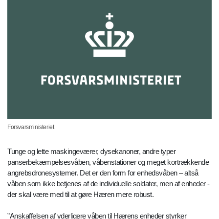
Forsvarsministeriet
Tunge og lette maskingeværer, dysekanoner, andre typer
panserbekæmpelsesvåben, våbenstationer og meget kortrækkende
angrebsdronesystemer. Det er den form for enhedsvåben – altså
våben som ikke betjenes af de individuelle soldater, men af enheder -
der skal være med til at gøre Hæren mere robust.
”Anskaffelsen af yderligere våben til Hærens enheder styrker