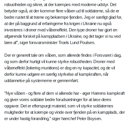
robustheden og sikrer, at der kæmpes med moderne udstyr. Det
betyder også, at der kommer flere våben ud til soldaterne, så de er
bedre rustet til at træne og bekæmpe fjenden. Jeg er særligt glad for,
at der på baggrund af erfaringerne fra krigen i Ukraine nu også
investeres i droner med våbeneffekt. Den type droner har gjort en
afgørende forskel på kamppladsen i Ukraine, og det tager vi nu ved
lære af”, siger forsvarsminister Troels Lund Poulsen.
Der er generelt tale om våben, som allerede findes i Forsvaret i dag,
og som derfor hurtigt vil kunne styrke robustheden. Droner med
våbeneffekt (loitering munitions) er dog en ny kapacitet, og de vil
derfor kunne udgøre en særlig styrkelse af kampkraften, når
uddannelse på systemerne er gennemført.
”Nye våben - og flere af dem vi allerede har - øger Hærens kampkraft
og giver vores soldater bedre forudsætninger for at løse deres
opgaver. Det er efterspurgt materiel, som vil styrke soldaternes
muligheder for at kæmpe og vinde over fjenden på en kampplads, der
er under hastig forandring,” siger hærchef Peter Boysen.