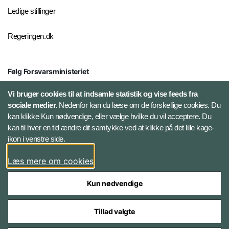
Ledige stillinger
Regeringen.dk
Følg Forsvarsministeriet
X
Vi bruger cookies til at indsamle statistik og vise feeds fra
sociale medier.
Nedenfor kan du læse om de forskellige cookies. Du
kan klikke Kun nødvendige, eller vælge hvilke du vil acceptere. Du
LinkedIn
kan til hver en tid ændre dit samtykke ved at klikke på det lille kage-
ikon i venstre side.
Instagram
Læs mere om cookies
Kun nødvendige
Tillad valgte
Styrelser og myndigheder under Forsvarsministeriet