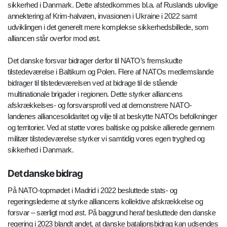
sikkerhed i Danmark. Dette afstedkommes bl.a. af Ruslands ulovlige
annektering af Krim-halvøen, invasionen i Ukraine i 2022 samt
udviklingen i det generelt mere komplekse sikkerhedsbillede, som
alliancen står overfor mod øst.
Det danske forsvar bidrager derfor til NATO’s fremskudte
tilstedeværelse i Baltikum og Polen. Flere af NATOs medlemslande
bidrager til tilstedeværelsen ved at bidrage til de stående
multinationale brigader i regionen. Dette styrker alliancens
afskrækkelses- og forsvarsprofil ved at demonstrere NATO-
landenes alliancesolidaritet og vilje til at beskytte NATOs befolkninger
og territorier. Ved at støtte vores baltiske og polske allierede gennem
militær tilstedeværelse styrker vi samtidig vores egen tryghed og
sikkerhed i Danmark.
Det danske bidrag
På NATO-topmødet i Madrid i 2022 besluttede stats- og
regeringslederne at styrke alliancens kollektive afskrækkelse og
forsvar – særligt mod øst. På baggrund heraf besluttede den danske
regering i 2023 blandt andet, at danske bataljonsbidrag kan udsendes