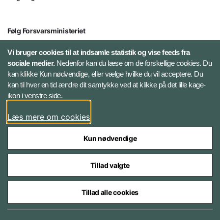
Følg Forsvarsministeriet
X
Vi bruger cookies til at indsamle statistik og vise feeds fra
sociale medier.
Nedenfor kan du læse om de forskellige cookies. Du
kan klikke Kun nødvendige, eller vælge hvilke du vil acceptere. Du
LinkedIn
kan til hver en tid ændre dit samtykke ved at klikke på det lille kage-
ikon i venstre side.
Instagram
Læs mere om cookies
Kun nødvendige
Tillad valgte
Styrelser og myndigheder under Forsvarsministeriet
Tillad alle cookies
Cookies