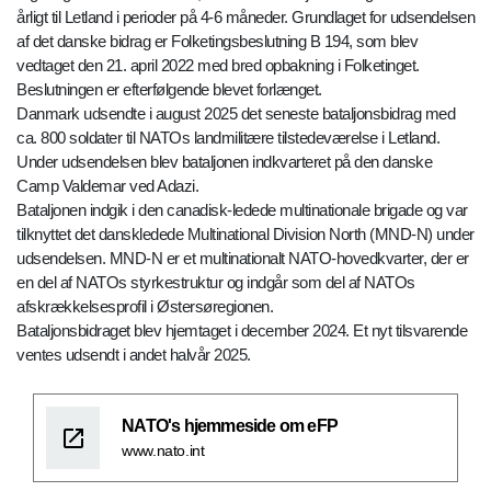
årligt til Letland i perioder på 4-6 måneder. Grundlaget for udsendelsen
af det danske bidrag er Folketingsbeslutning B 194, som blev
vedtaget den 21. april 2022 med bred opbakning i Folketinget.
Beslutningen er efterfølgende blevet forlænget.
Danmark udsendte i august 2025 det seneste bataljonsbidrag med
ca. 800 soldater til NATOs landmilitære tilstedeværelse i Letland.
Under udsendelsen blev bataljonen indkvarteret på den danske
Camp Valdemar ved Adazi.
Bataljonen indgik i den canadisk-ledede multinationale brigade og var
tilknyttet det danskledede Multinational Division North (MND-N) under
udsendelsen. MND-N er et multinationalt NATO-hovedkvarter, der er
en del af NATOs styrkestruktur og indgår som del af NATOs
afskrækkelsesprofil i Østersøregionen.
Bataljonsbidraget blev hjemtaget i december 2024. Et nyt tilsvarende
ventes udsendt i andet halvår 2025.
NATO's hjemmeside om eFP
www.nato.int