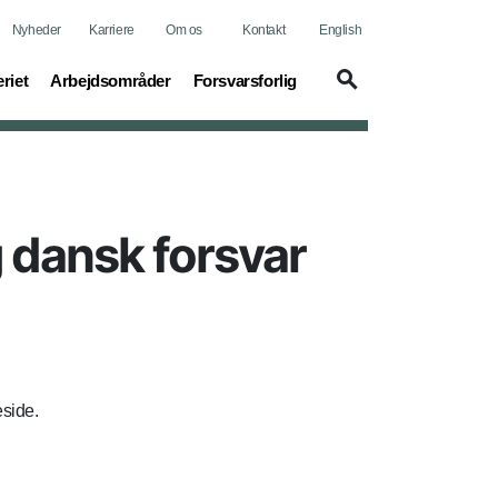
Nyheder
Karriere
Om os
Kontakt
English
t)
(current)
(current)
riet
Arbejdsområder
Forsvarsforlig
 dansk forsvar
eside.