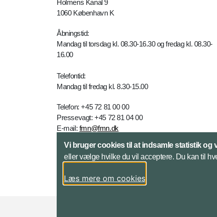
Holmens Kanal 9
1060 København K
Åbningstid:
Mandag til torsdag kl. 08.30-16.30 og fredag kl. 08.30-
16.00
Telefontid:
Mandag til fredag kl. 8.30-15.00
Telefon: +45 72 81 00 00
Pressevagt: +45 72 81 04 00
E-mail:
fmn@fmn.dk
Vi bruger cookies til at indsamle statistik og 
Yderligere kontaktinfo
eller vælge hvilke du vil acceptere. Du kan til hv
Læs mere om cookies
Styrelser og myndigheder under Forsvarsmini