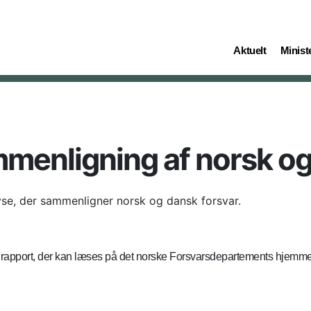
(current)
(curren
Aktuelt
Ministe
enligning af norsk og
yse, der sammenligner norsk og dansk forsvar.
ret rapport, der kan læses på det norske Forsvarsdepartements hjemm