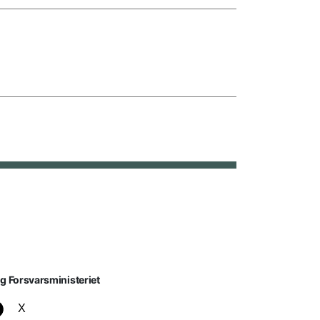
lg Forsvarsministeriet
X