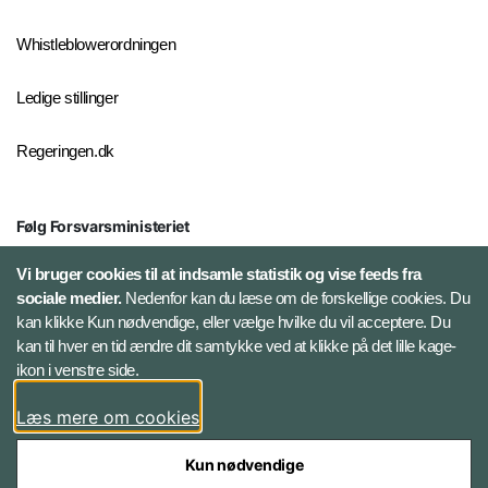
Whistleblowerordningen
Ledige stillinger
Regeringen.dk
Følg Forsvarsministeriet
X
Vi bruger cookies til at indsamle statistik og vise feeds fra
sociale medier.
Nedenfor kan du læse om de forskellige cookies. Du
kan klikke Kun nødvendige, eller vælge hvilke du vil acceptere. Du
LinkedIn
kan til hver en tid ændre dit samtykke ved at klikke på det lille kage-
ikon i venstre side.
Instagram
Læs mere om cookies
Kun nødvendige