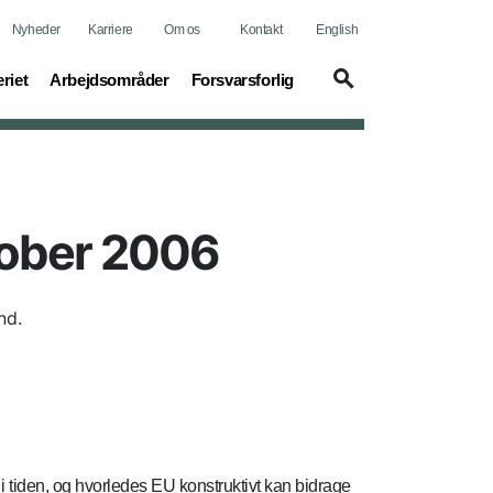
Nyheder
Karriere
Om os
Kontakt
English
t)
(current)
(current)
riet
Arbejdsområder
Forsvarsforlig
tober 2006
nd.
r i tiden, og hvorledes EU konstruktivt kan bidrage