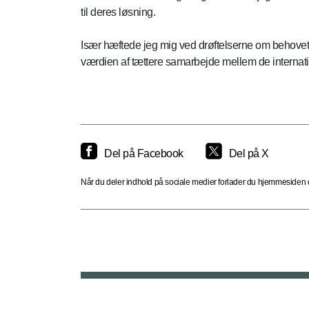
til deres løsning.
Især hæftede jeg mig ved drøftelserne om behovet fo
værdien af tættere samarbejde mellem de internati
Del på Facebook
Del på X
Når du deler indhold på sociale medier forlader du hjemmesiden og