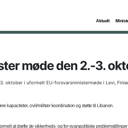
(current)
(curren
Aktuelt
Ministe
ster møde den 2.-3. ok
. oktober i uformelt EU-forsvarsministermøde i Levi, Finla
e kapaciteter, civil/militær koordination og støtte til Libanon.
ormelt at drøfte de sikkerheds- og for-svarspolitiske problemstillinge