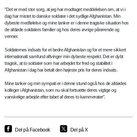
”Det er med stor sorg, at jeg har modtaget meddelelsen om, at vi i
dag har mistet to danske soldater i det sydlige Afghanistan. Min
dybeste medfølelse og mine tanker er i denne tragiske situation hos
de afdøde soldaters familier og hos deres øvrige pårørende og
venner.
Soldaternes indsats for et bedre Afghanistan og for et mere sikkert
internationalt samfund aftvinger min dybeste respekt. Det er dybt
tragisk, at to soldater som har arbejdet for fred og stabilitet i
Afghanistan i dag har betalt den højeste pris for deres indsats.
Mine tanker og min sympati er i denne stund også hos de afdødes
kolleger i Afghanistan, som nu skal fortsætte deres vigtige og
vanskelige arbejde efter tabet af deres to kammerater”.
Del på Facebook
Del på X