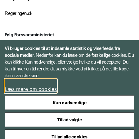
Regeringen.dk
Følg Forsvarsministeriet
X
Vi bruger cookies til at indsamle statistik og vise feeds fra
sociale medier.
Nedenfor kan du læse om de forskellige cookies. Du
kan klikke Kun nødvendige, eller vælge hvilke du vil acceptere. Du
LinkedIn
kan til hver en tid ændre dit samtykke ved at klikke på det lille kage-
ikon i venstre side.
Instagram
Læs mere om cookies
Kun nødvendige
Tillad valgte
Styrelser og myndigheder under Forsvarsministeriet
Tillad alle cookies