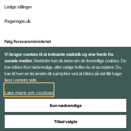
Ledige stillinger
Regeringen.dk
Følg Forsvarsministeriet
X
Vi bruger cookies til at indsamle statistik og vise feeds fra
sociale medier.
Nedenfor kan du læse om de forskellige cookies. Du
kan klikke Kun nødvendige, eller vælge hvilke du vil acceptere. Du
LinkedIn
kan til hver en tid ændre dit samtykke ved at klikke på det lille kage-
ikon i venstre side.
Instagram
Læs mere om cookies
Kun nødvendige
Tillad valgte