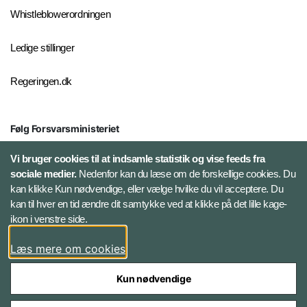
Whistleblowerordningen
Ledige stillinger
Regeringen.dk
Følg Forsvarsministeriet
X
Vi bruger cookies til at indsamle statistik og vise feeds fra
sociale medier.
Nedenfor kan du læse om de forskellige cookies. Du
kan klikke Kun nødvendige, eller vælge hvilke du vil acceptere. Du
LinkedIn
kan til hver en tid ændre dit samtykke ved at klikke på det lille kage-
ikon i venstre side.
Instagram
Læs mere om cookies
Kun nødvendige