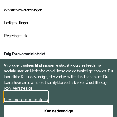
Whistleblowerordningen
Ledige stillinger
Regeringen.dk
Følg Forsvarsministeriet
X
Vi bruger cookies til at indsamle statistik og vise feeds fra
sociale medier.
Nedenfor kan du læse om de forskellige cookies. Du
kan klikke Kun nødvendige, eller vælge hvilke du vil acceptere. Du
LinkedIn
kan til hver en tid ændre dit samtykke ved at klikke på det lille kage-
ikon i venstre side.
Instagram
Læs mere om cookies
Kun nødvendige