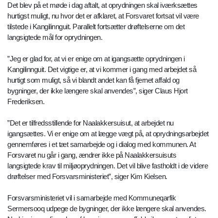
Det blev på et møde i dag aftalt, at oprydningen skal iværksættes
hurtigst muligt, nu hvor det er afklaret, at Forsvaret fortsat vil være
tilstede i Kangilinnguit. Parallelt fortsætter drøftelserne om det
langsigtede mål for oprydningen.
”Jeg er glad for, at vi er enige om at igangsætte oprydningen i
Kangilinnguit. Det vigtige er, at vi kommer i gang med arbejdet så
hurtigt som muligt, så vi blandt andet kan få fjernet affald og
bygninger, der ikke længere skal anvendes”, siger Claus Hjort
Frederiksen.
”Det er tilfredsstillende for Naalakkersuisut, at arbejdet nu
igangsættes. Vi er enige om at lægge vægt på, at oprydningsarbejdet
gennemføres i et tæt samarbejde og i dialog med kommunen. At
Forsvaret nu går i gang, ændrer ikke på Naalakkersuisuts
langsigtede krav til miljøoprydningen. Det vil blive fastholdt i de videre
drøftelser med Forsvarsministeriet”, siger Kim Kielsen.
Forsvarsministeriet vil i samarbejde med Kommuneqarfik
Sermersooq udpege de bygninger, der ikke længere skal anvendes.