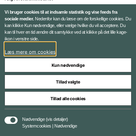
X
Vi bruger cookies til at indsamle statistik og vise feeds fra
sociale medier.
Nedenfor kan du læse om de forskellige cookies. Du
kan klikke Kun nødvendige, eller vælge hvilke du vil acceptere. Du
LinkedIn
kan til hver en tid ændre dit samtykke ved at klikke på det lille kage-
ikon i venstre side.
Instagram
Læs mere om cookies
Kun nødvendige
Tillad valgte
Styrelser og myndigheder under Forsvarsministeriet
Tillad alle cookies
Cookies
Nødvendige
(vis detaljer)
Systemcookies | Nødvendige
Tilgængelighedserklæring