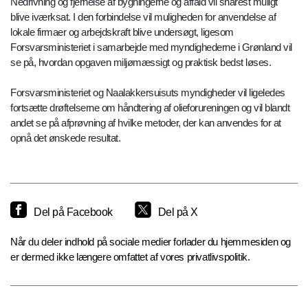
Nedrivning og fjernelse af bygningerne og affald vil snarest muligt
blive iværksat. I den forbindelse vil muligheden for anvendelse af
lokale firmaer og arbejdskraft blive undersøgt, ligesom
Forsvarsministeriet i samarbejde med myndighederne i Grønland vil
se på, hvordan opgaven miljømæssigt og praktisk bedst løses.
Forsvarsministeriet og Naalakkersuisuts myndigheder vil ligeledes
fortsætte drøftelserne om håndtering af olieforureningen og vil blandt
andet se på afprøvning af hvilke metoder, der kan anvendes for at
opnå det ønskede resultat.
Del på Facebook
Del på X
Når du deler indhold på sociale medier forlader du hjemmesiden og
er dermed ikke længere omfattet af vores privatlivspolitik.