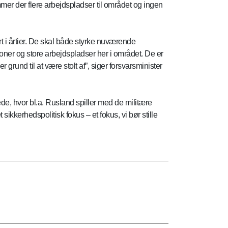
mmer der flere arbejdspladser til området og ingen
ort i årtier. De skal både styrke nuværende
tioner og store arbejdspladser her i området. De er
 grund til at være stolt af”, siger forsvarsminister
ede, hvor bl.a. Rusland spiller med de militære
kkerhedspolitisk fokus – et fokus, vi bør stille