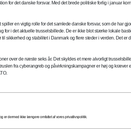
ion for det danske forsvar. Med det brede politiske forlig i januar ko
t spiller en vigtig rolle for det samlede danske forsvar, som de har gj
 for i det aktuelle trusselsbillede. De er ikke blot stærke lokale bas
til sikkerhed og stabilitet i Danmark og flere steder i verden. Det er der
roner over de næste seks år. Det skyldes et mere alvorligt trusselsbill
uslen fra cyberangreb og påvirkningskampagner er høj og kræver et si
ATO.
 er dermed ikke længere omfattet af vores privatlivspolitik.