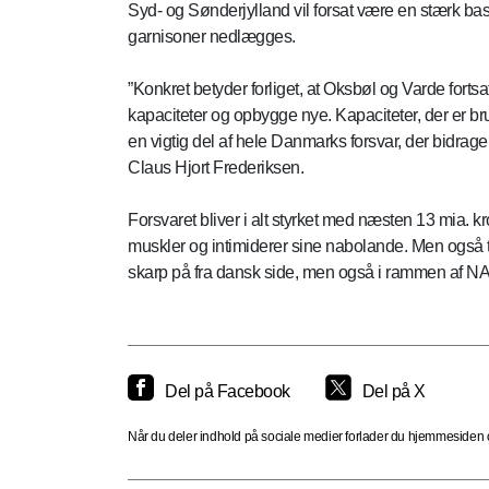
Syd- og Sønderjylland vil forsat være en stærk bast
garnisoner nedlægges.
”Konkret betyder forliget, at Oksbøl og Varde fortsa
kapaciteter og opbygge nye. Kapaciteter, der er brug
en vigtig del af hele Danmarks forsvar, der bidrager 
Claus Hjort Frederiksen.
Forsvaret bliver i alt styrket med næsten 13 mia. k
muskler og intimiderer sine nabolande. Men også tr
skarp på fra dansk side, men også i rammen af N
Del på Facebook
Del på X
Når du deler indhold på sociale medier forlader du hjemmesiden og