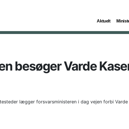
(current)
(curren
Aktuelt
Ministe
ren besøger Varde Kase
nestesteder lægger forsvarsministeren i dag vejen forbi Vard