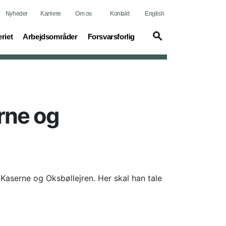
Nyheder
Karriere
Om os
Kontakt
English
t)
(current)
(current)
riet
Arbejdsområder
Forsvarsforlig
rne og
e Kaserne og Oksbøllejren. Her skal han tale