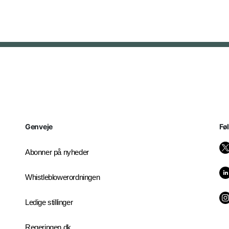
Genveje
Fø
Abonner på nyheder
Whistleblowerordningen
Ledige stillinger
Regeringen.dk