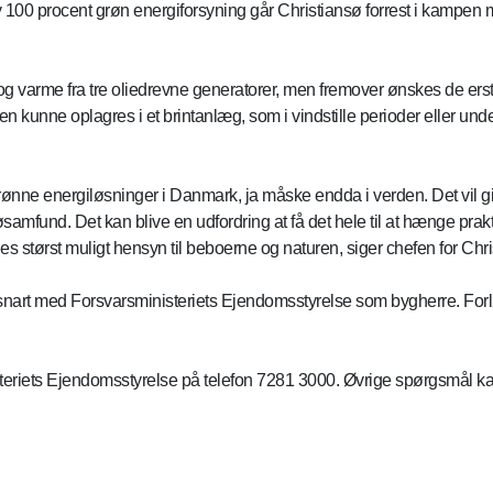
y 100 procent grøn energiforsyning går Christiansø forrest i kampen 
 og varme fra tre oliedrevne generatorer, men fremover ønskes de ers
n kunne oplagres i et brintanlæg, som i vindstille perioder eller und
 grønne energiløsninger i Danmark, ja måske endda i verden. Det vil 
 øsamfund. Det kan blive en udfordring at få det hele til at hænge p
tages størst muligt hensyn til beboerne og naturen, siger chefen for Ch
snart med Forsvarsministeriets Ejendomsstyrelse som bygherre. For
riets Ejendomsstyrelse på telefon 7281 3000. Øvrige spørgsmål kan r