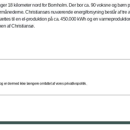
gger 18 kilometer nord for Bornholm. Der bor ca. 90 voksne og børn p
ermånederne. Christiansøs nuværende energiforsyning består af tre 
omsættes til en el-produktion på ca. 450.000 kWh og en varmeproduk
onen af Christiansø.
 er dermed ikke længere omfattet af vores privatlivspolitik.