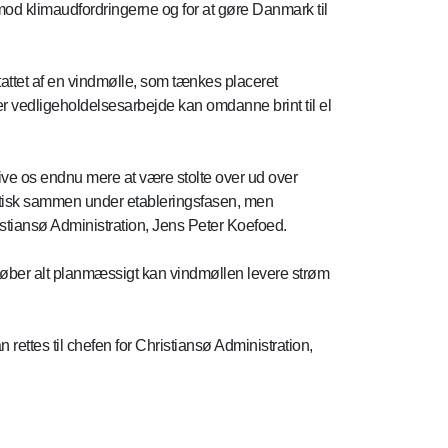
mod klimaudfordringerne og for at gøre Danmark til
tattet af en vindmølle, som tænkes placeret
er vedligeholdelsesarbejde kan omdanne brint til el
give os endnu mere at være stolte over ud over
raktisk sammen under etableringsfasen, men
ristiansø Administration, Jens Peter Koefoed.
løber alt planmæssigt kan vindmøllen levere strøm
ettes til chefen for Christiansø Administration,