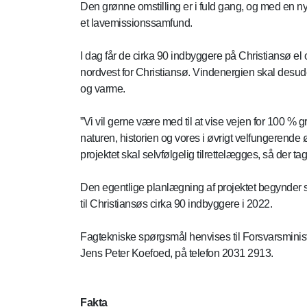
Den grønne omstilling er i fuld gang, og med en n
et lavemissionssamfund.
I dag får de cirka 90 indbyggere på Christiansø el
nordvest for Christiansø. Vindenergien skal desude
og varme.
”Vi vil gerne være med til at vise vejen for 100 %
naturen, historien og vores i øvrigt velfungerende
projektet skal selvfølgelig tilrettelægges, så der 
Den egentlige planlægning af projektet begynder 
til Christiansøs cirka 90 indbyggere i 2022.
Fagtekniske spørgsmål henvises til Forsvarsministe
Jens Peter Koefoed, på telefon 2031 2913.
Fakta