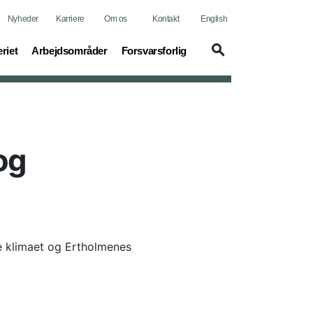
Nyheder
Karriere
Om os
Kontakt
English
t)
(current)
(current)
riet
Arbejdsområder
Forsvarsforlig
og
de klimaet og Ertholmenes