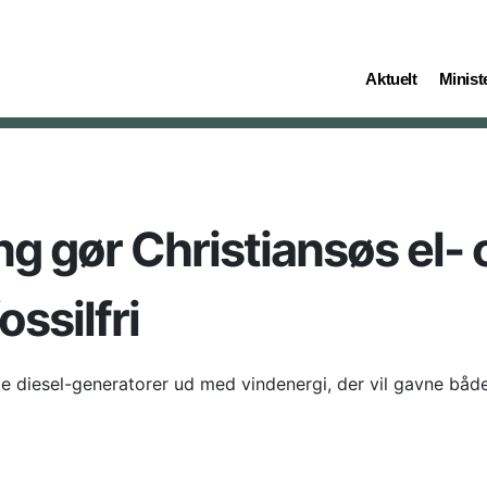
(current)
(curren
Aktuelt
Ministe
g gør Christiansøs el- 
ssilfri
mle diesel-generatorer ud med vindenergi, der vil gavne bå