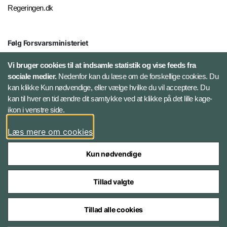
Regeringen.dk
Følg Forsvarsministeriet
X
Vi bruger cookies til at indsamle statistik og vise feeds fra
sociale medier.
Nedenfor kan du læse om de forskellige cookies. Du
kan klikke Kun nødvendige, eller vælge hvilke du vil acceptere. Du
LinkedIn
kan til hver en tid ændre dit samtykke ved at klikke på det lille kage-
ikon i venstre side.
Instagram
Læs mere om cookies
Kun nødvendige
Tillad valgte
Styrelser og myndigheder under Forsvarsministeriet
Tillad alle cookies