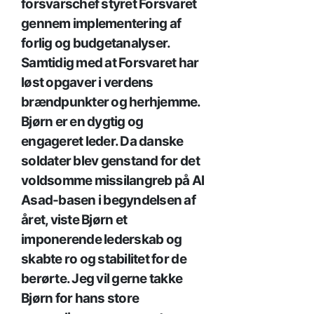
forsvarschef styret Forsvaret
gennem implementering af
forlig og budgetanalyser.
Samtidig med at Forsvaret har
løst opgaver i verdens
brændpunkter og herhjemme.
Bjørn er en dygtig og
engageret leder. Da danske
soldater blev genstand for det
voldsomme missilangreb på Al
Asad-basen i begyndelsen af
året, viste Bjørn et
imponerende lederskab og
skabte ro og stabilitet for de
berørte. Jeg vil gerne takke
Bjørn for hans store