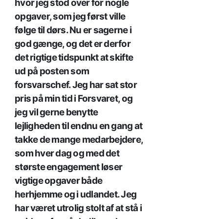
hvor jeg stod over for nogle
opgaver, som jeg først ville
følge til dørs. Nu er sagerne i
god gænge, og det er derfor
det rigtige tidspunkt at skifte
ud på posten som
forsvarschef. Jeg har sat stor
pris på min tid i Forsvaret, og
jeg vil gerne benytte
lejligheden til endnu en gang at
takke de mange medarbejdere,
som hver dag og med det
største engagement løser
vigtige opgaver både
herhjemme og i udlandet. Jeg
har været utrolig stolt af at stå i