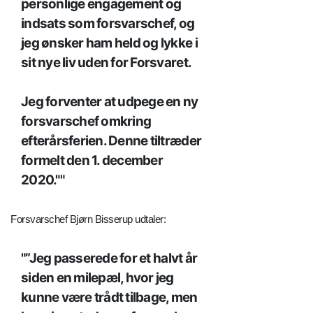
personlige engagement og
indsats som forsvarschef, og
jeg ønsker ham held og lykke i
sit nye liv uden for Forsvaret.
Jeg forventer at udpege en ny
forsvarschef omkring
efterårsferien. Denne tiltræder
formelt den 1. december
2020."
Forsvarschef Bjørn Bisserup udtaler:
”Jeg passerede for et halvt år
siden en milepæl, hvor jeg
kunne være trådt tilbage, men