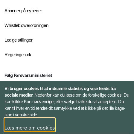
Abonner på nyheder
Whistleblowerordningen
Ledige stillinger
Regeringen.dk
Følg Forsvarsministeriet
X
Vi bruger cookies til at indsamle statistik og vise feeds fra
sociale medier.
Nedenfor kan du læse om de forskellige cookies. Du
kan klikke Kun nødvendige, eller vælge hvilke du vil acceptere. Du
LinkedIn
kan til hver en tid ændre dit samtykke ved at klikke på det lille kage-
ikon i venstre side.
Instagram
Læs mere om cookies