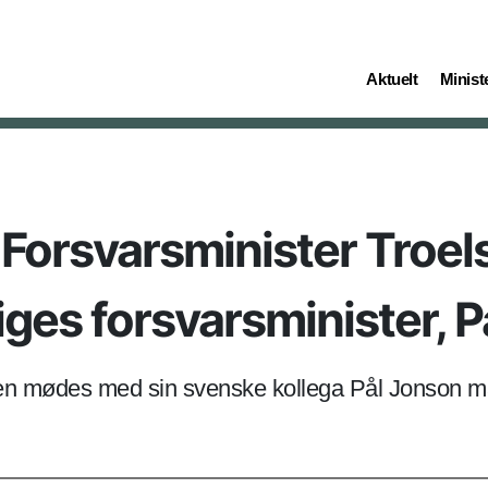
(current)
(curren
Aktuelt
Ministe
: Forsvarsminister Troe
es forsvarsminister, P
sen mødes med sin svenske kollega Pål Jonson 