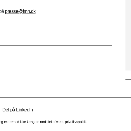
 på
presse@fmn.dk
Del på LinkedIn
 er dermed ikke længere omfattet af vores privatlivspolitik.