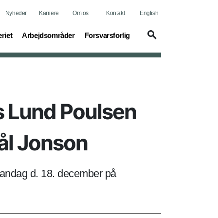
Nyheder
Karriere
Om os
Kontakt
English
t)
(current)
(current)
riet
Arbejdsområder
Forsvarsforlig
ls Lund Poulsen
ål Jonson
mandag d. 18. december på