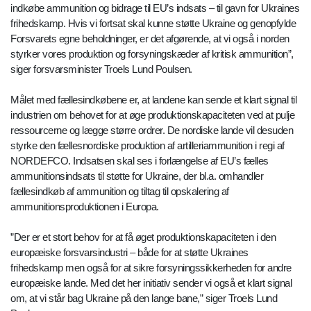
indkøbe ammunition og bidrage til EU’s indsats – til gavn for Ukraines
frihedskamp. Hvis vi fortsat skal kunne støtte Ukraine og genopfylde
Forsvarets egne beholdninger, er det afgørende, at vi også i norden
styrker vores produktion og forsyningskæder af kritisk ammunition”,
siger forsvarsminister Troels Lund Poulsen.
Målet med fællesindkøbene er, at landene kan sende et klart signal til
industrien om behovet for at øge produktionskapaciteten ved at pulje
ressourcerne og lægge større ordrer. De nordiske lande vil desuden
styrke den fællesnordiske produktion af artilleriammunition i regi af
NORDEFCO. Indsatsen skal ses i forlængelse af EU’s fælles
ammunitionsindsats til støtte for Ukraine, der bl.a. omhandler
fællesindkøb af ammunition og tiltag til opskalering af
ammunitionsproduktionen i Europa.
”Der er et stort behov for at få øget produktionskapaciteten i den
europæiske forsvarsindustri – både for at støtte Ukraines
frihedskamp men også for at sikre forsyningssikkerheden for andre
europæiske lande. Med det her initiativ sender vi også et klart signal
om, at vi står bag Ukraine på den lange bane,” siger Troels Lund