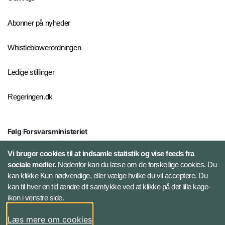
Abonner på nyheder
Whistleblowerordningen
Ledige stillinger
Regeringen.dk
Følg Forsvarsministeriet
X
Vi bruger cookies til at indsamle statistik og vise feeds fra
sociale medier.
Nedenfor kan du læse om de forskellige cookies. Du
kan klikke Kun nødvendige, eller vælge hvilke du vil acceptere. Du
LinkedIn
kan til hver en tid ændre dit samtykke ved at klikke på det lille kage-
ikon i venstre side.
Instagram
Læs mere om cookies